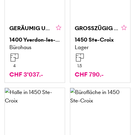
GERÄUMIG UND MODERN
GROSSZÜGIG MIT POTENZIAL, INKLUSIVE EINSTELLBOX (3)
1400
Yverdon-les-Bains
1450
Ste-Croix
Bürohaus
Lager
4
1.5
CHF 3'037.-
CHF 790.-