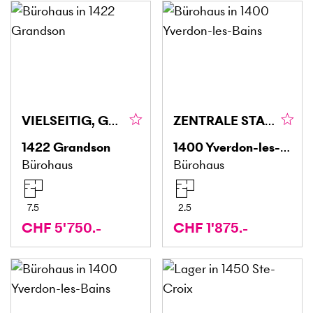
VIELSEITIG, GROSSZÜGIG, PROFESSIONELL
ZENTRALE STADTLAGE MIT HOHER SICHTBARKEIT
1422
Grandson
1400
Yverdon-les-Bains
Bürohaus
Bürohaus
7.5
2.5
CHF 5'750.-
CHF 1'875.-