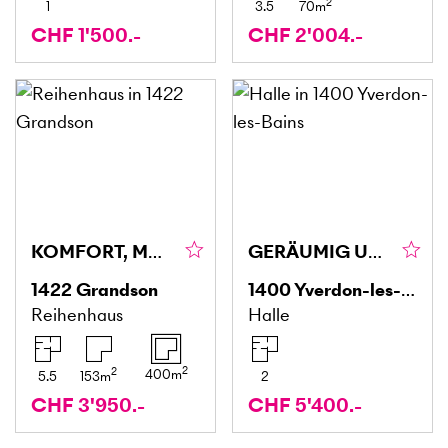
2
1
3.5
70
m
CHF 1'500.-
CHF 2'004.-
KOMFORT, MODERN MIT GARTEN
GERÄUMIG UND IDEAL GELEGEN
1422
Grandson
1400
Yverdon-les-Bains
Reihenhaus
Halle
2
2
400
m
5.5
153
m
2
CHF 3'950.-
CHF 5'400.-