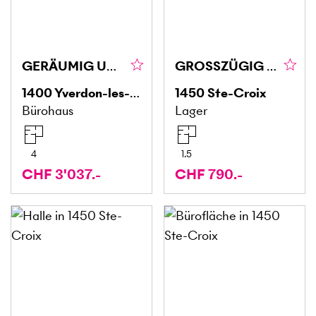
GERÄUMIG UND MODERN
GROSSZÜGIG MIT POTENZIAL, INKLUSIVE EINSTELLBOX (3)
1400
Yverdon-les-Bains
1450
Ste-Croix
Bürohaus
Lager
4
1.5
CHF 3'037.-
CHF 790.-