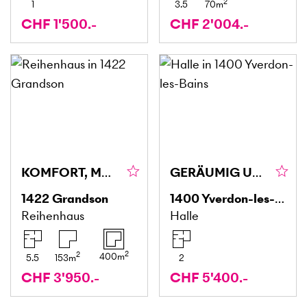
2
1
3.5
70
m
CHF 1'500.-
CHF 2'004.-
KOMFORT, MODERN MIT GARTEN
GERÄUMIG UND IDEAL GELEGEN
1422
Grandson
1400
Yverdon-les-Bains
Reihenhaus
Halle
2
2
400
m
5.5
153
m
2
CHF 3'950.-
CHF 5'400.-