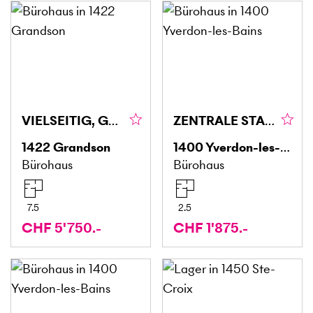
VIELSEITIG, GROSSZÜGIG, PROFESSIONELL
ZENTRALE STADTLAGE MIT HOHER SICHTBARKEIT
1422
Grandson
1400
Yverdon-les-Bains
Bürohaus
Bürohaus
7.5
2.5
CHF 5'750.-
CHF 1'875.-