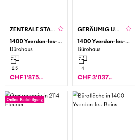
ZENTRALE STADTLAGE MIT HOHER SICHTBARKEIT
GERÄUMIG UND MODERN
1400
Yverdon-les-Bains
1400
Yverdon-les-Bains
Bürohaus
Bürohaus
2.5
4
CHF 1'875.-
CHF 3'037.-
Online-Besichtigung