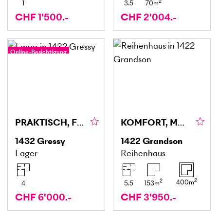
2
1
3.5
70
m
CHF 1'500.-
CHF 2'004.-
Online-Besichtigung
PRAKTISCH, FLEXIBEL & IDEAL GELEGEN
KOMFORT, MODERN MIT GARTEN
1432
Gressy
1422
Grandson
Lager
Reihenhaus
2
2
400
m
4
5.5
153
m
CHF 6'000.-
CHF 3'950.-