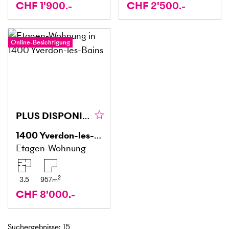
CHF 1'900.-
CHF 2'500.-
Online-Besichtigung
PLUS DISPONIBLE
1400
Yverdon-les-Bains
Etagen-Wohnung
2
3.5
957
m
CHF 8'000.-
Suchergebnisse
:
15