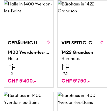
GERÄUMIG UND IDEAL GELEGEN
VIELSEITIG, GROSSZÜGIG, PROFESSIONELL
1400
Yverdon-les-Bains
1422
Grandson
Halle
Bürohaus
2
7.5
CHF 5'400.-
CHF 5'750.-