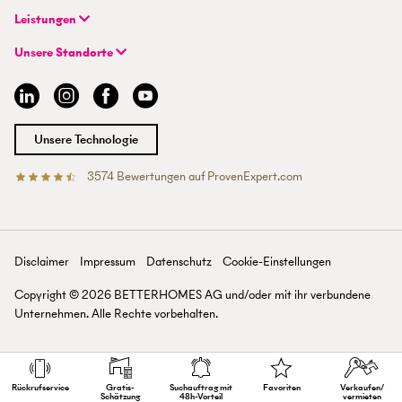
CH-8048 Zürich
Unternehmen
FAQ | Immobilienmakler/-in werden
Leistungen
Hybrides Maklermodell
FAQ | Einstieg für Maklerprofis
+41 43 500 04 00
Immobilie suchen
BETTERHOMES-Erfahrungen
Unsere Standorte
info@betterhomes.ch
Immobilie verkaufen/vermieten
Management
Aargau
Immobilie bewerten
Jobs
Basel
Immobilien-Ratgeber
Standorte
Bern
Immobilienmakler/-in werden
Presse
Chur
Unsere Technologie
Lausanne
Luzern
3574
Bewertungen auf ProvenExpert.com
Betterhomes (Schweiz)AG
Tessin
Wallis
St. Gallen
Zürich
Disclaimer
Impressum
Datenschutz
Cookie-Einstellungen
Zürichsee
Copyright ©
2026
BETTERHOMES AG und/oder mit ihr verbundene
Unternehmen. Alle Rechte vorbehalten.
Rückruf­service
Gratis-
Suchauftrag mit
Favoriten
Verkaufen/
Schätzung
48h-Vorteil
vermieten