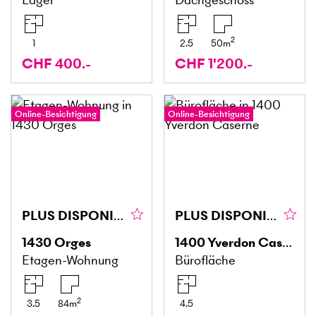
2
1
2.5
50
m
CHF 400.-
CHF 1'200.-
Online-Besichtigung
Online-Besichtigung
PLUS DISPONIBLE
PLUS DISPONIBLE
1430
Orges
1400
Yverdon Caserne
Etagen-Wohnung
Bürofläche
2
3.5
84
m
4.5