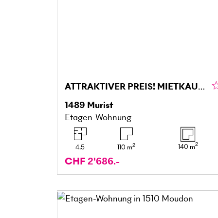
ATTRAKTIVER PREIS! MIETKAUF NICHT VERPASSEN
1489
Murist
Etagen-Wohnung
2
2
140
m
4.5
110
m
CHF 2'686.-