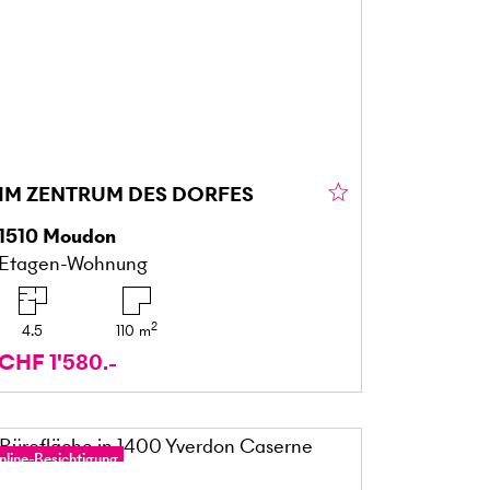
IM ZENTRUM DES DORFES
1510
Moudon
Etagen-Wohnung
2
4.5
110
m
CHF 1'580.-
nline-Besichtigung