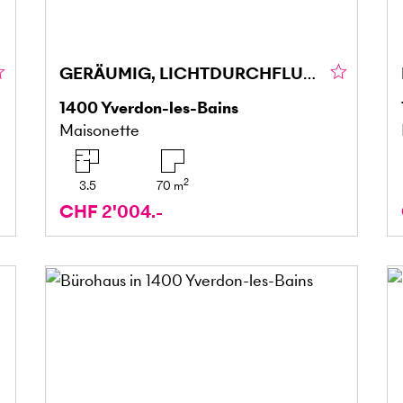
GERÄUMIG, LICHTDURCHFLUTET UND MODERN
1400
Yverdon-les-Bains
Maisonette
2
3.5
70
m
CHF 2'004.-