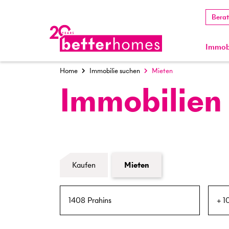
Bera
Immobi
Home
Immobilie suchen
Mieten
Immobilien
Formular Immobiliensuche
Kaufen
Mieten
PLZ / Ort
Umkreis