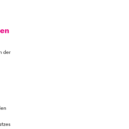
zen
n der
den
atzes