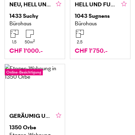
NEU, HELL UND ZENTRAL MIT BALKON
HELL UND FUNKTIONAL
1433
Suchy
1043
Sugnens
Bürohaus
Bürohaus
2
1.5
50
m
2.5
CHF 1'000.-
CHF 1'750.-
Online-Besichtigung
GERÄUMIG UND RUHIG
1350
Orbe
Etagen-Wohnung