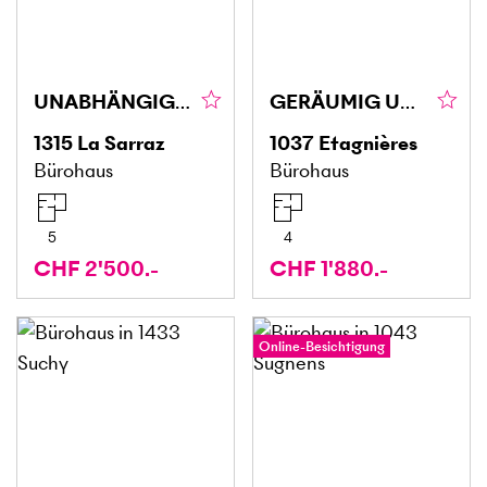
UNABHÄNGIG, STRATEGISCH UND GUT GELEGEN
GERÄUMIG UND ZENTRAL
1315
La Sarraz
1037
Etagnières
Bürohaus
Bürohaus
5
4
CHF 2'500.-
CHF 1'880.-
Online-Besichtigung