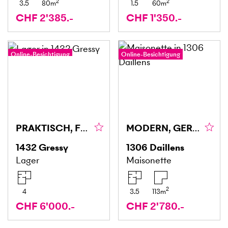
2
2
3.5
80
m
1.5
60
m
CHF 2'385.-
CHF 1'350.-
Online-Besichtigung
Online-Besichtigung
PRAKTISCH, FLEXIBEL & IDEAL GELEGEN
MODERN, GERÄUMIG UND AM RAND DER NATUR!
1432
Gressy
1306
Daillens
Lager
Maisonette
2
4
3.5
113
m
CHF 6'000.-
CHF 2'780.-