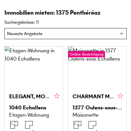
Immobilien mieten: 1375 Penthéréaz
Suchergebnisse
:
11
Online-Besichtigung
ELEGANT, MODERN UND MINERGIE
CHARMANT MÖBLIERTES DUPLEX
1040
Echallens
1377
Oulens-sous-Echallens
Etagen-Wohnung
Maisonette