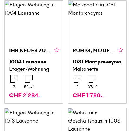
IHR NEUES ZUHAUSE IM HERZEN VON LAUSANNE
RUHIG, MODERN UND NATURNAH
1004
Lausanne
1081
Montpreveyres
Etagen-Wohnung
Maisonette
2
2
3
52
m
2
37
m
CHF 2'284.-
CHF 1'780.-