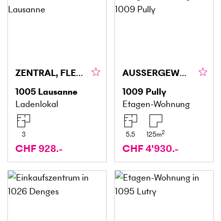
ZENTRAL, FLEXIBEL UND MIT POTENZIAL
AUSSERGEWÖHNLICHER PANORAMABLICK
1005
Lausanne
1009
Pully
Ladenlokal
Etagen-Wohnung
2
3
5.5
125
m
CHF 928.-
CHF 4'930.-