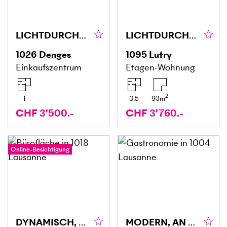
LICHTDURCHFLUTET UND MODERN
LICHTDURCHFLUTET MIT SEEBLICK
1026
Denges
1095
Lutry
Einkaufszentrum
Etagen-Wohnung
2
1
3.5
93
m
CHF 3'500.-
CHF 3'760.-
Online-Besichtigung
DYNAMISCH, KOMFORTABEL & ZENTRAL
MODERN, AN ZENTRALER LAGE