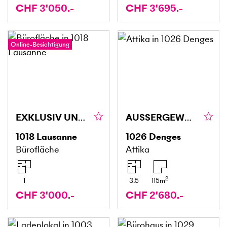
CHF 3'050.-
CHF 3'695.-
Online-Besichtigung
EXKLUSIV UND HOCHWERTIG
AUSSERGEWÖHNLICH MIT SCHÖNER DECKENHÖHE
1018
Lausanne
1026
Denges
Bürofläche
Attika
2
1
3.5
115
m
CHF 3'000.-
CHF 2'680.-