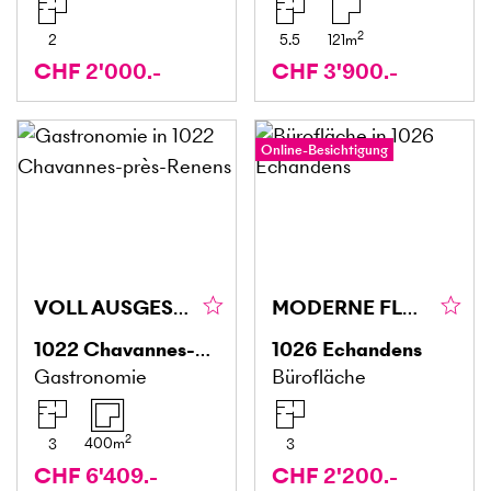
2
2
5.5
121
m
CHF 2'000.-
CHF 3'900.-
Online-Besichtigung
VOLL AUSGESTATTET IN ZENTRALER LAGE
MODERNE FLÄCHE
1022
Chavannes-près-Renens
1026
Echandens
Gastronomie
Bürofläche
2
400
m
3
3
CHF 6'409.-
CHF 2'200.-