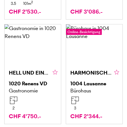
2
3.5
101
m
CHF 2'530.-
CHF 3'086.-
Online-Besichtigung
HELL UND EINLADEND
HARMONISCH UND ENTWICKLUNGSFÄHIG
1020
Renens VD
1004
Lausanne
Gastronomie
Bürohaus
2
3
CHF 4'750.-
CHF 2'344.-