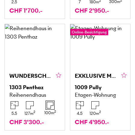
2
2
300
m
2.5
7
180
m
CHF 1'700.-
CHF 2'950.-
Online-Besichtigung
WUNDERSCHÖN, MIT GARTEN IN PENTHAZ
EXKLUSIVE MÖBLIERTE WOHNUNG MIT SEESICHT
1303
Penthaz
1009
Pully
Reihenendhaus
Etagen-Wohnung
2
2
2
100
m
5.5
127
m
4.5
120
m
CHF 3'300.-
CHF 4'950.-