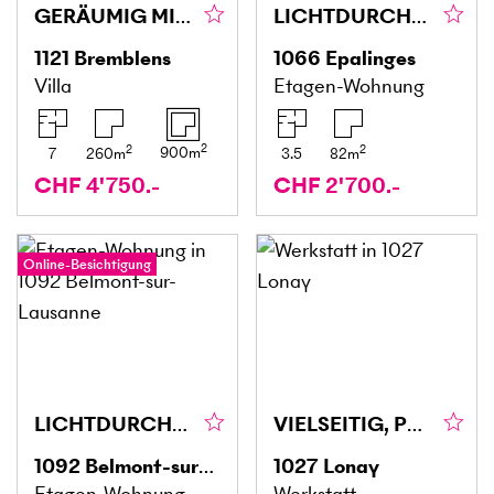
GERÄUMIG MIT GROSSEM GARTEN
LICHTDURCHFLUTET & KOMFORTABEL MIT VERANDA
1121
Bremblens
1066
Epalinges
Villa
Etagen-Wohnung
2
2
2
900
m
7
260
m
3.5
82
m
CHF 4'750.-
CHF 2'700.-
Online-Besichtigung
LICHTDURCHFLUTET, GROSSZÜGIG MIT LEBENSQUALITÄT
VIELSEITIG, PRAKTISCH & FLEXIBEL
1092
Belmont-sur-Lausanne
1027
Lonay
Etagen-Wohnung
Werkstatt