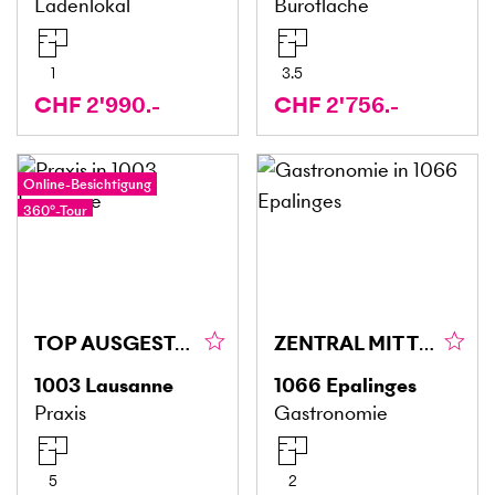
Ladenlokal
Bürofläche
1
3.5
CHF 2'990.-
CHF 2'756.-
Online-Besichtigung
360°-Tour
TOP AUSGESTATTET UND DYNAMISCH
ZENTRAL MIT TERRASSE UND BAR
1003
Lausanne
1066
Epalinges
Praxis
Gastronomie
5
2