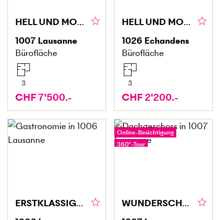
HELL UND MODULIERBAR
HELL UND MODERN AN ZENTRALER LAGE
1007
Lausanne
1026
Echandens
Bürofläche
Bürofläche
3
3
CHF 7'500.-
CHF 2'200.-
Online-Besichtigung
360°-Tour
ERSTKLASSIGE KULINARIK AN DYNAMISCHER LAGE
WUNDERSCHÖN, MÖBLIERT ZWISCHEN SEE UND BAHNHOF!