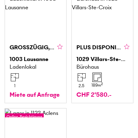
GROSSZÜGIG, AN IDEALER LAGE
PLUS DISPONIBLE
1003
Lausanne
1029
Villars-Ste-Croix
Ladenlokal
Bürohaus
2
189
m
1
2.5
Miete auf Anfrage
CHF 2'580.-
Online-Besichtigung