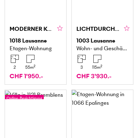
MODERNER KOMFORT AN IDEALER LAGE
LICHTDURCHFLUTETER UND MODERNE GEWERBE-FLÄCHE
1018
Lausanne
1003
Lausanne
Etagen-Wohnung
Wohn- und Geschäftshaus
2
2
2
55
m
3
115
m
CHF 1'950.-
CHF 3'930.-
Online-Besichtigung