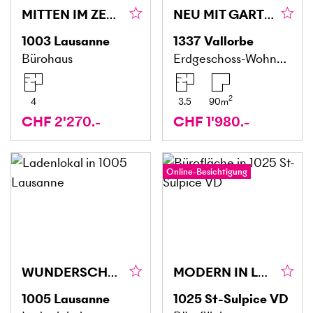
MITTEN IM ZENTRUM DER STADT
NEU MIT GARTEN
1003
Lausanne
1337
Vallorbe
Bürohaus
Erdgeschoss-Wohnung
2
4
3.5
90
m
CHF 2'270.-
CHF 1'980.-
Online-Besichtigung
WUNDERSCHÖN UND QUALITATIV
MODERN IN LEBENDIGER UMGEBUNG
1005
Lausanne
1025
St-Sulpice VD