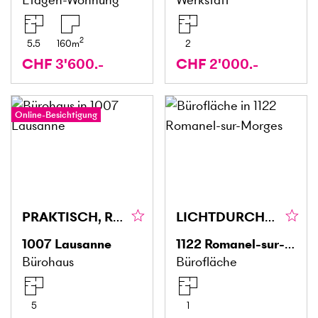
2
5.5
160
m
2
CHF 3'600.-
CHF 2'000.-
Online-Besichtigung
PRAKTISCH, RUHIG & GUT GELEGEN
LICHTDURCHFLUTET, FLEXIBEL & MODERN
1007
Lausanne
1122
Romanel-sur-Morges
Bürohaus
Bürofläche
5
1