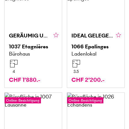
GERÄUMIG UND ZENTRAL
IDEAL GELEGEN, BETRIEBSBEREIT
1037
Etagnières
1066
Epalinges
Bürohaus
Ladenlokal
4
3.5
CHF 1'880.-
CHF 2'200.-
Online-Besichtigung
Online-Besichtigung