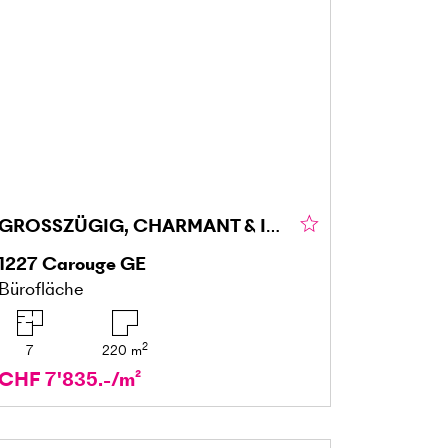
GROSSZÜGIG, CHARMANT & INSPIRIEREND
1227
Carouge GE
Bürofläche
2
7
220
m
CHF 7'835.-/m²