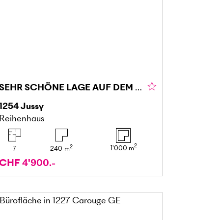
SEHR SCHÖNE LAGE AUF DEM LAND
1254
Jussy
Reihenhaus
2
2
1'000
m
7
240
m
CHF 4'900.-