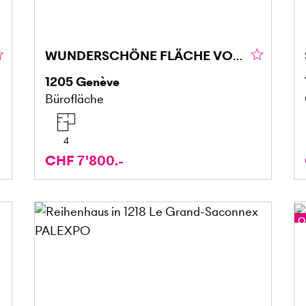
WUNDERSCHÖNE FLÄCHE VON CA. 160 M² IN GENF (1205)
1205
Genève
Bürofläche
4
CHF 7'800.-
O