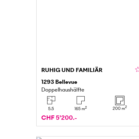
RUHIG UND FAMILIÄR
1293
Bellevue
Doppelhaushälfte
2
2
200
m
5.5
165
m
CHF 5'200.-