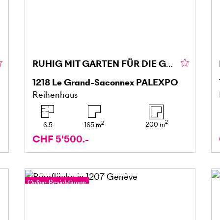
RUHIG MIT GARTEN FÜR DIE GANZE FAMILIE
1218
Le Grand-Saconnex PALEXPO
Reihenhaus
2
2
200
m
6.5
165
m
CHF 5'500.-
Online-Besichtigung