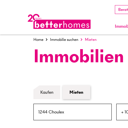
Bera
Immobi
Home
Immobilie suchen
Mieten
Immobilien
Formular Immobiliensuche
Kaufen
Mieten
PLZ / Ort
Umkreis