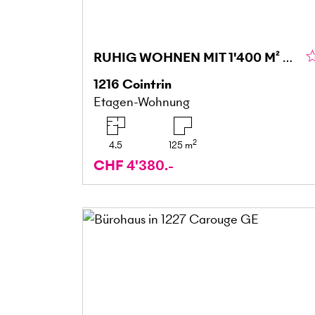
RUHIG WOHNEN MIT 1'400 M² GARTEN
1216
Cointrin
Etagen-Wohnung
2
4.5
125
m
CHF 4'380.-