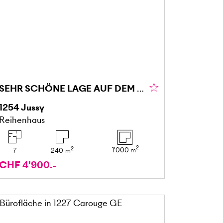
SEHR SCHÖNE LAGE AUF DEM LAND
1254
Jussy
Reihenhaus
2
2
1'000
m
7
240
m
CHF 4'900.-