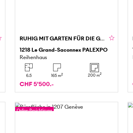
RUHIG MIT GARTEN FÜR DIE GANZE FAMILIE
1218
Le Grand-Saconnex PALEXPO
Reihenhaus
2
2
200
m
6.5
165
m
CHF 5'500.-
Online-Besichtigung