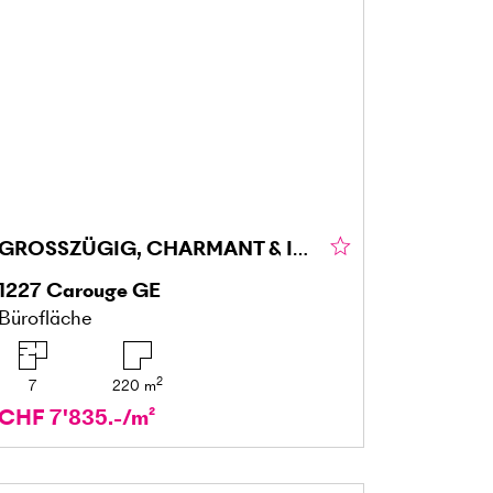
GROSSZÜGIG, CHARMANT & INSPIRIEREND
1227
Carouge GE
Bürofläche
2
7
220
m
CHF 7'835.-/m²