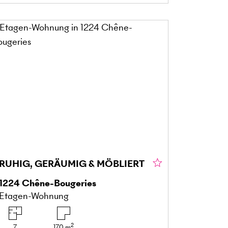
RUHIG, GERÄUMIG & MÖBLIERT
1224
Chêne-Bougeries
Etagen-Wohnung
2
7
170
m