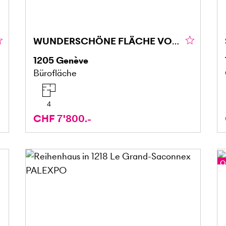
WUNDERSCHÖNE FLÄCHE VON CA. 160 M² IN GENF (1205)
1205
Genève
Bürofläche
4
CHF 7'800.-
O