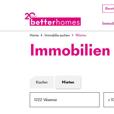
Bera
Immobi
Home
Immobilie suchen
Mieten
Immobilien
Formular Immobiliensuche
Kaufen
Mieten
PLZ / Ort
Umkreis