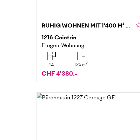
RUHIG WOHNEN MIT 1'400 M² GARTEN
1216
Cointrin
Etagen-Wohnung
2
4.5
125
m
CHF 4'380.-