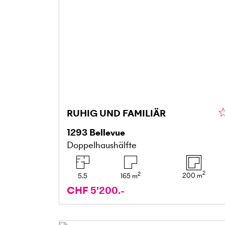
RUHIG UND FAMILIÄR
1293
Bellevue
Doppelhaushälfte
2
2
200
m
5.5
165
m
CHF 5'200.-