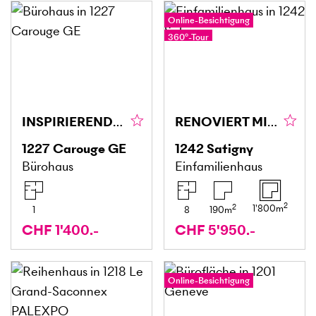
Online-Besichtigung
360°-Tour
INSPIRIEREND UND LICHTDURCHFLUTET
RENOVIERT MIT GARTEN, RUHIG IN DEN WEINBERGEN
1227
Carouge GE
1242
Satigny
Bürohaus
Einfamilienhaus
2
2
1'800
m
1
8
190
m
CHF 1'400.-
CHF 5'950.-
Online-Besichtigung