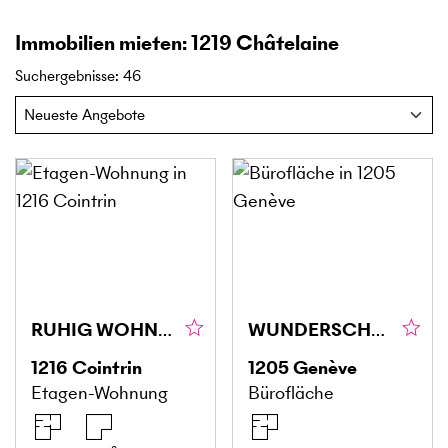
Immobilien mieten: 1219 Châtelaine
Suchergebnisse
:
46
RUHIG WOHNEN MIT 1'400 M² GARTEN
WUNDERSCHÖNE FLÄCHE VON CA. 160 M² IN GENF (1205)
1216
Cointrin
1205
Genève
Etagen-Wohnung
Bürofläche