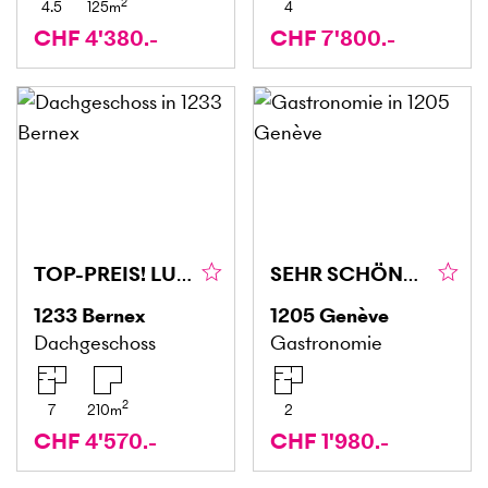
2
4.5
125
m
4
CHF 4'380.-
CHF 7'800.-
TOP-PREIS! LUXURIÖS AUF DREI ETAGEN
SEHR SCHÖNES GESCHÄFT ZU ÜBERNEHMEN
1233
Bernex
1205
Genève
Dachgeschoss
Gastronomie
2
7
210
m
2
CHF 4'570.-
CHF 1'980.-