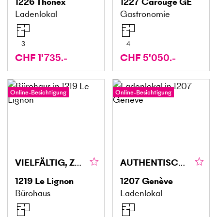
1226
Thônex
1227
Carouge GE
Ladenlokal
Gastronomie
3
4
CHF 1'735.-
CHF 5'050.-
Online-Besichtigung
Online-Besichtigung
VIELFÄLTIG, ZENTRAL UND KLIMATISIERT
AUTHENTISCH, AN ZENTRALER LAGE
1219
Le Lignon
1207
Genève
Bürohaus
Ladenlokal