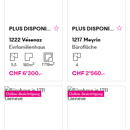
PLUS DISPONIBLE
PLUS DISPONIBLE
1222
Vésenaz
1217
Meyrin
Einfamilienhaus
Bürofläche
2
2
1'719
m
5.5
180
m
4
CHF 6'300.-
CHF 2'560.-
Online-Besichtigung
Online-Besichtigung