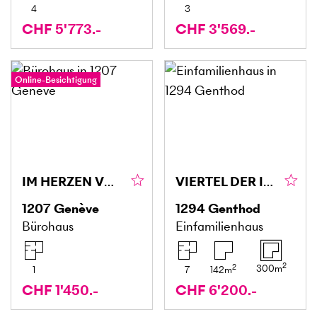
4
3
CHF 5'773.-
CHF 3'569.-
Online-Besichtigung
IM HERZEN VON EAUX-VIVES KOMPLETT RENOVIERT
VIERTEL DER INTERNATIONALEN ORGANISATIONEN VILLA EST
1207
Genève
1294
Genthod
Bürohaus
Einfamilienhaus
2
2
300
m
1
7
142
m
CHF 1'450.-
CHF 6'200.-