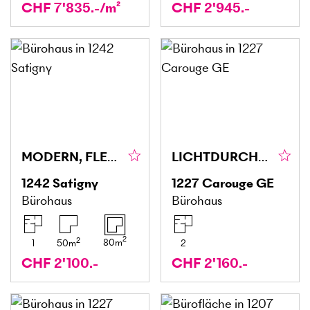
CHF 7'835.-/m²
CHF 2'945.-
MODERN, FLEXIBEL & IDEAL GELEGEN
LICHTDURCHFLUTET, RUHIG & PRAKTISCH
1242
Satigny
1227
Carouge GE
Bürohaus
Bürohaus
2
2
80
m
1
50
m
2
CHF 2'100.-
CHF 2'160.-