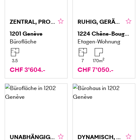
ZENTRAL, PROFESSIONELL & KOMFORTABEL
RUHIG, GERÄUMIG & MÖBLIERT
1201
Genève
1224
Chêne-Bougeries
Bürofläche
Etagen-Wohnung
2
3.5
7
170
m
CHF 3'604.-
CHF 7'050.-
UNABHÄNGIG, RUHIG & ZENTRAL
DYNAMISCH, MODERN UND ZENTRAL GELEGEN