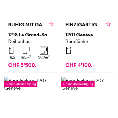
RUHIG MIT GARTEN FÜR DIE GANZE FAMILIE
EINZIGARTIG UND LUXURIÖS
1218
Le Grand-Saconnex PALEXPO
1201
Genève
Reihenhaus
Bürofläche
2
2
200
m
6.5
165
m
1
CHF 5'500.-
CHF 4'100.-
Online-Besichtigung
Online-Besichtigung