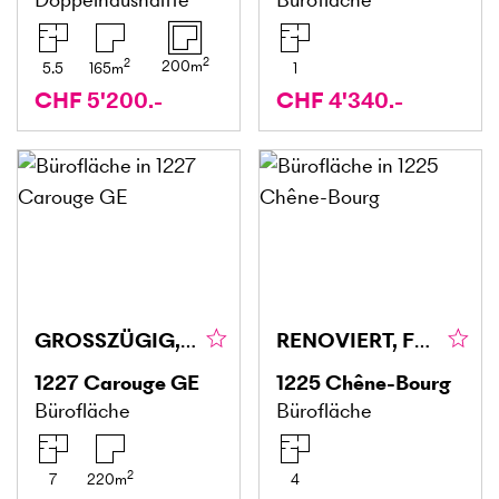
2
2
200
m
5.5
165
m
1
CHF 5'200.-
CHF 4'340.-
GROSSZÜGIG, CHARMANT & INSPIRIEREND
RENOVIERT, FUNKTIONAL & LICHTDURCHFLUTET
1227
Carouge GE
1225
Chêne-Bourg
Bürofläche
Bürofläche
2
7
220
m
4