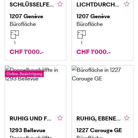
SCHLÜSSELFERTIGER GESCHÄFTSRAUM (2)
LICHTDURCHFLUTETE FLÄCHE IN EAUX-VIVES (1)
1207
Genève
1207
Genève
Bürofläche
Bürofläche
1
1
CHF 1'000.-
CHF 1'000.-
Online-Besichtigung
RUHIG UND FAMILIÄR
RUHIG, EBENERDIG & IDEAL GELEGEN
1293
Bellevue
1227
Carouge GE
Doppelhaushälfte
Bürofläche