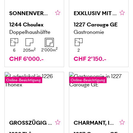
SONNENVERWÖHNT UND RUHIG
EXKLUSIV MIT HERAUSRAGENDER INVESTITIONSCHANCE
1244
Choulex
1227
Carouge GE
Doppelhaushälfte
Gastronomie
2
2
2'000
m
6
205
m
2
CHF 6'000.-
CHF 2'150.-
Online-Besichtigung
Online-Besichtigung
GROSSZÜGIG MIT VIEL POTENZIAL
CHARMANT, IN EINEM ANGESEHENEN VIERTEL