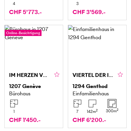
4
3
CHF 5'773.-
CHF 3'569.-
Online-Besichtigung
IM HERZEN VON EAUX-VIVES KOMPLETT RENOVIERT
VIERTEL DER INTERNATIONALEN ORGANISATIONEN VILLA EST
1207
Genève
1294
Genthod
Bürohaus
Einfamilienhaus
2
2
300
m
1
7
142
m
CHF 1'450.-
CHF 6'200.-