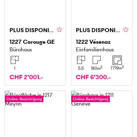
PLUS DISPONIBLE
PLUS DISPONIBLE
1227
Carouge GE
1222
Vésenaz
Bürohaus
Einfamilienhaus
2
2
1'719
m
1
5.5
180
m
CHF 2'001.-
CHF 6'300.-
Online-Besichtigung
Online-Besichtigung