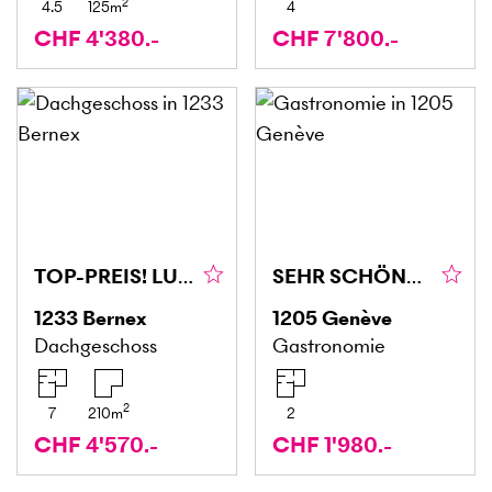
2
4.5
125
m
4
CHF 4'380.-
CHF 7'800.-
TOP-PREIS! LUXURIÖS AUF DREI ETAGEN
SEHR SCHÖNES GESCHÄFT ZU ÜBERNEHMEN
1233
Bernex
1205
Genève
Dachgeschoss
Gastronomie
2
7
210
m
2
CHF 4'570.-
CHF 1'980.-