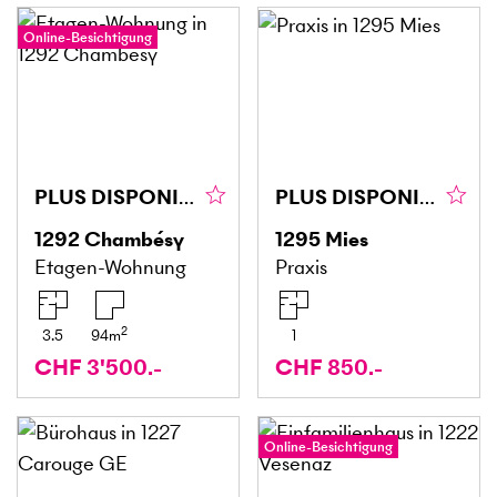
Online-Besichtigung
PLUS DISPONIBLE
PLUS DISPONIBLE !
1292
Chambésy
1295
Mies
Etagen-Wohnung
Praxis
2
3.5
94
m
1
CHF 3'500.-
CHF 850.-
Online-Besichtigung