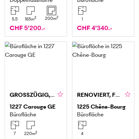
2
2
200
m
5.5
165
m
1
CHF 5'200.-
CHF 4'340.-
GROSSZÜGIG, CHARMANT & INSPIRIEREND
RENOVIERT, FUNKTIONAL & LICHTDURCHFLUTET
1227
Carouge GE
1225
Chêne-Bourg
Bürofläche
Bürofläche
2
7
220
m
4