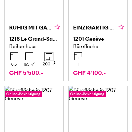
RUHIG MIT GARTEN FÜR DIE GANZE FAMILIE
EINZIGARTIG UND LUXURIÖS
1218
Le Grand-Saconnex PALEXPO
1201
Genève
Reihenhaus
Bürofläche
2
2
200
m
6.5
165
m
1
CHF 5'500.-
CHF 4'100.-
Online-Besichtigung
Online-Besichtigung