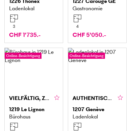
1226
Thônex
1227
Carouge GE
Ladenlokal
Gastronomie
3
4
CHF 1'735.-
CHF 5'050.-
Online-Besichtigung
Online-Besichtigung
VIELFÄLTIG, ZENTRAL UND KLIMATISIERT
AUTHENTISCH, AN ZENTRALER LAGE
1219
Le Lignon
1207
Genève
Bürohaus
Ladenlokal