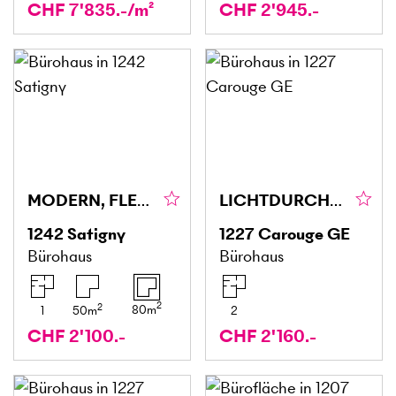
CHF 7'835.-/m²
CHF 2'945.-
MODERN, FLEXIBEL & IDEAL GELEGEN
LICHTDURCHFLUTET, RUHIG & PRAKTISCH
1242
Satigny
1227
Carouge GE
Bürohaus
Bürohaus
2
2
80
m
1
50
m
2
CHF 2'100.-
CHF 2'160.-