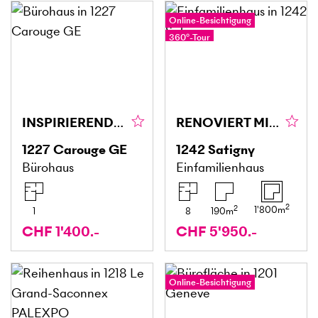
Online-Besichtigung
360°-Tour
INSPIRIEREND UND LICHTDURCHFLUTET
RENOVIERT MIT GARTEN, RUHIG IN DEN WEINBERGEN
1227
Carouge GE
1242
Satigny
Bürohaus
Einfamilienhaus
2
2
1'800
m
1
8
190
m
CHF 1'400.-
CHF 5'950.-
Online-Besichtigung