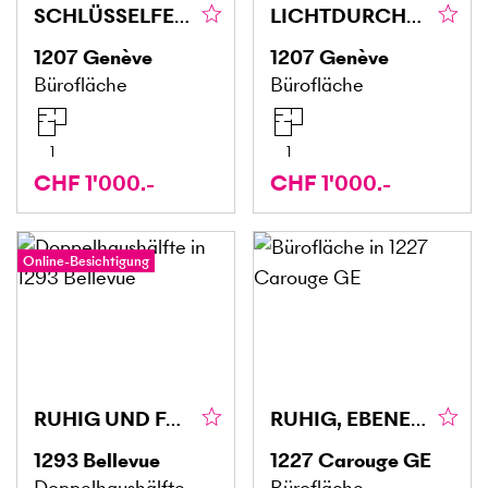
SCHLÜSSELFERTIGER GESCHÄFTSRAUM (2)
LICHTDURCHFLUTETE FLÄCHE IN EAUX-VIVES (1)
1207
Genève
1207
Genève
Bürofläche
Bürofläche
1
1
CHF 1'000.-
CHF 1'000.-
Online-Besichtigung
RUHIG UND FAMILIÄR
RUHIG, EBENERDIG & IDEAL GELEGEN
1293
Bellevue
1227
Carouge GE
Doppelhaushälfte
Bürofläche