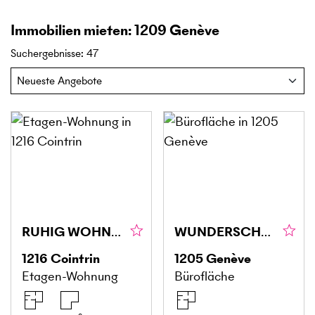
Immobilien mieten: 1209 Genève
Suchergebnisse
:
47
RUHIG WOHNEN MIT 1'400 M² GARTEN
WUNDERSCHÖNE FLÄCHE VON CA. 160 M² IN GENF (1205)
1216
Cointrin
1205
Genève
Etagen-Wohnung
Bürofläche