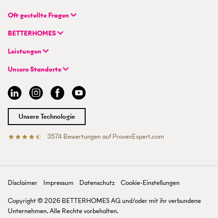
BETTERHOMES (Schweiz) AG
Oft gestellte Fragen
Hauptsitz
FAQ | Immobilienbewertung
Flurstrasse 55
BETTERHOMES
FAQ | Immobilie verkaufen/vermieten
CH-8048 Zürich
Unternehmen
FAQ | Immobilienmakler/-in werden
Leistungen
Hybrides Maklermodell
FAQ | Einstieg für Maklerprofis
+41 43 500 04 00
Immobilie suchen
BETTERHOMES-Erfahrungen
Unsere Standorte
info@betterhomes.ch
Immobilie verkaufen/vermieten
Management
Aargau
Immobilie bewerten
Jobs
Basel
Immobilien-Ratgeber
Standorte
Bern
Immobilienmakler/-in werden
Presse
Chur
Unsere Technologie
Lausanne
Luzern
3574
Bewertungen auf ProvenExpert.com
Betterhomes (Schweiz)AG
Tessin
Wallis
St. Gallen
Zürich
Disclaimer
Impressum
Datenschutz
Cookie-Einstellungen
Zürichsee
Copyright ©
2026
BETTERHOMES AG und/oder mit ihr verbundene
Unternehmen. Alle Rechte vorbehalten.