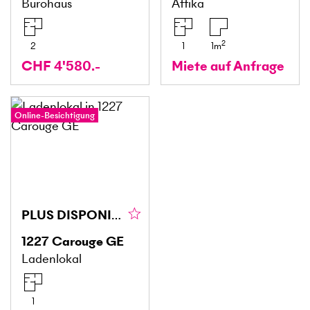
Bürohaus
Attika
2
2
1
1
m
CHF 4'580.-
Miete auf Anfrage
Online-Besichtigung
PLUS DISPONIBLE
1227
Carouge GE
Ladenlokal
1