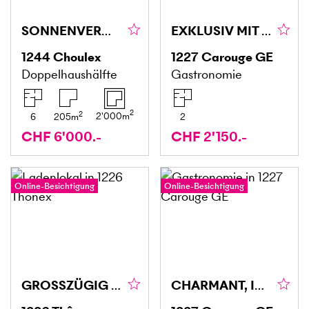
SONNENVERWÖHNT UND RUHIG
EXKLUSIV MIT HERAUSRAGENDER INVESTITIONSCHANCE
1244
Choulex
1227
Carouge GE
Doppelhaushälfte
Gastronomie
2
2
2'000
m
6
205
m
2
CHF 6'000.-
CHF 2'150.-
Online-Besichtigung
Online-Besichtigung
GROSSZÜGIG MIT VIEL POTENZIAL
CHARMANT, IN EINEM ANGESEHENEN VIERTEL