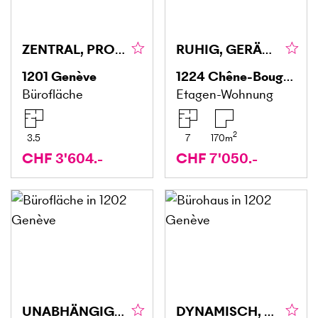
ZENTRAL, PROFESSIONELL & KOMFORTABEL
RUHIG, GERÄUMIG & MÖBLIERT
1201
Genève
1224
Chêne-Bougeries
Bürofläche
Etagen-Wohnung
2
3.5
7
170
m
CHF 3'604.-
CHF 7'050.-
UNABHÄNGIG, RUHIG & ZENTRAL
DYNAMISCH, MODERN UND ZENTRAL GELEGEN