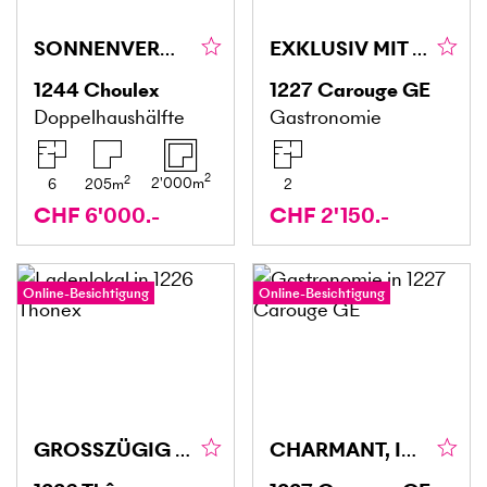
SONNENVERWÖHNT UND RUHIG
EXKLUSIV MIT HERAUSRAGENDER INVESTITIONSCHANCE
1244
Choulex
1227
Carouge GE
Doppelhaushälfte
Gastronomie
2
2
2'000
m
6
205
m
2
CHF 6'000.-
CHF 2'150.-
Online-Besichtigung
Online-Besichtigung
GROSSZÜGIG MIT VIEL POTENZIAL
CHARMANT, IN EINEM ANGESEHENEN VIERTEL