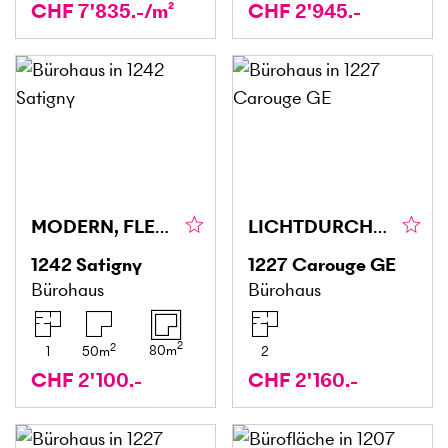
CHF 7'835.-/m²
CHF 2'945.-
MODERN, FLEXIBEL & IDEAL GELEGEN
LICHTDURCHFLUTET, RUHIG & PRAKTISCH
1242
Satigny
1227
Carouge GE
Bürohaus
Bürohaus
2
2
80
m
1
50
m
2
CHF 2'100.-
CHF 2'160.-