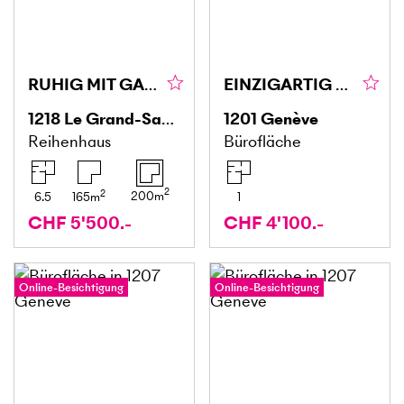
RUHIG MIT GARTEN FÜR DIE GANZE FAMILIE
EINZIGARTIG UND LUXURIÖS
1218
Le Grand-Saconnex PALEXPO
1201
Genève
Reihenhaus
Bürofläche
2
2
200
m
6.5
165
m
1
CHF 5'500.-
CHF 4'100.-
Online-Besichtigung
Online-Besichtigung