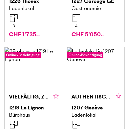
1226
Thônex
1227
Carouge GE
Ladenlokal
Gastronomie
3
4
CHF 1'735.-
CHF 5'050.-
Online-Besichtigung
Online-Besichtigung
VIELFÄLTIG, ZENTRAL UND KLIMATISIERT
AUTHENTISCH, AN ZENTRALER LAGE
1219
Le Lignon
1207
Genève
Bürohaus
Ladenlokal