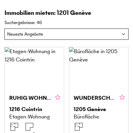
Immobilien mieten: 1201 Genève
Suchergebnisse
:
46
RUHIG WOHNEN MIT 1'400 M² GARTEN
WUNDERSCHÖNE FLÄCHE VON CA. 160 M² IN GENF (1205)
1216
Cointrin
1205
Genève
Etagen-Wohnung
Bürofläche