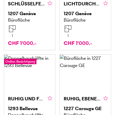
SCHLÜSSELFERTIGER GESCHÄFTSRAUM (2)
LICHTDURCHFLUTETE FLÄCHE IN EAUX-VIVES (1)
1207
Genève
1207
Genève
Bürofläche
Bürofläche
1
1
CHF 1'000.-
CHF 1'000.-
Online-Besichtigung
RUHIG UND FAMILIÄR
RUHIG, EBENERDIG & IDEAL GELEGEN
1293
Bellevue
1227
Carouge GE
Doppelhaushälfte
Bürofläche