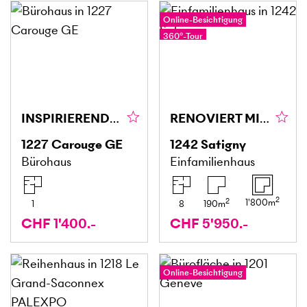
Online-Besichtigung
360°-Tour
INSPIRIEREND UND LICHTDURCHFLUTET
RENOVIERT MIT GARTEN, RUHIG IN DEN WEINBERGEN
1227
Carouge GE
1242
Satigny
Bürohaus
Einfamilienhaus
2
2
1'800
m
1
8
190
m
CHF 1'400.-
CHF 5'950.-
Online-Besichtigung