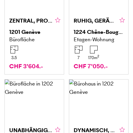
ZENTRAL, PROFESSIONELL & KOMFORTABEL
RUHIG, GERÄUMIG & MÖBLIERT
1201
Genève
1224
Chêne-Bougeries
Bürofläche
Etagen-Wohnung
2
3.5
7
170
m
CHF 3'604.-
CHF 7'050.-
UNABHÄNGIG, RUHIG & ZENTRAL
DYNAMISCH, MODERN UND ZENTRAL GELEGEN