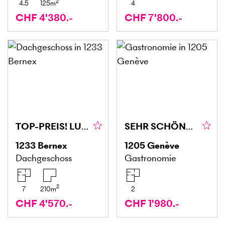
2
4.5
125
m
4
CHF 4'380.-
CHF 7'800.-
TOP-PREIS! LUXURIÖS AUF DREI ETAGEN
SEHR SCHÖNES GESCHÄFT ZU ÜBERNEHMEN
1233
Bernex
1205
Genève
Dachgeschoss
Gastronomie
2
7
210
m
2
CHF 4'570.-
CHF 1'980.-