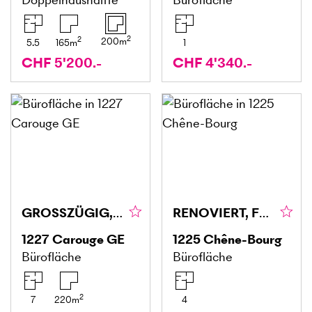
2
2
200
m
5.5
165
m
1
CHF 5'200.-
CHF 4'340.-
GROSSZÜGIG, CHARMANT & INSPIRIEREND
RENOVIERT, FUNKTIONAL & LICHTDURCHFLUTET
1227
Carouge GE
1225
Chêne-Bourg
Bürofläche
Bürofläche
2
7
220
m
4