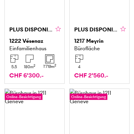
PLUS DISPONIBLE
PLUS DISPONIBLE
1222
Vésenaz
1217
Meyrin
Einfamilienhaus
Bürofläche
2
2
1'719
m
5.5
180
m
4
CHF 6'300.-
CHF 2'560.-
Online-Besichtigung
Online-Besichtigung