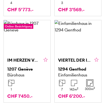
4
3
CHF 5'773.-
CHF 3'569.-
Online-Besichtigung
IM HERZEN VON EAUX-VIVES KOMPLETT RENOVIERT
VIERTEL DER INTERNATIONALEN ORGANISATIONEN VILLA EST
1207
Genève
1294
Genthod
Bürohaus
Einfamilienhaus
2
2
300
m
1
7
142
m
CHF 1'450.-
CHF 6'200.-