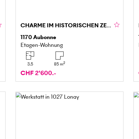
CHARME IM HISTORISCHEN ZENTRUM VON AUBONNE!
1170
Aubonne
Etagen-Wohnung
2
3.5
85
m
CHF 2'600.-