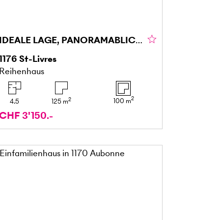
IDEALE LAGE, PANORAMABLICK!
1176
St-Livres
Reihenhaus
2
2
100
m
4.5
125
m
CHF 3'150.-