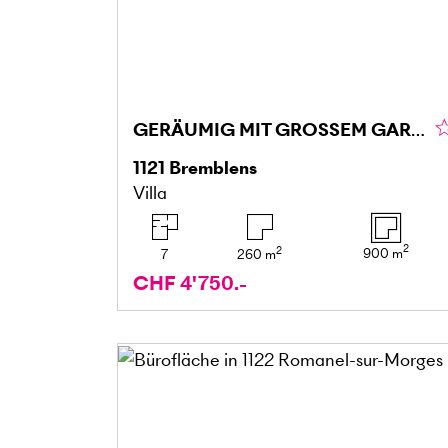
GERÄUMIG MIT GROSSEM GARTEN
1121
Bremblens
Villa
2
2
900
m
7
260
m
CHF 4'750.-