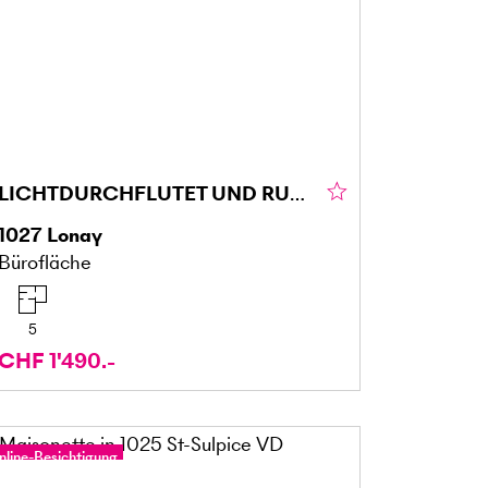
LICHTDURCHFLUTET UND RUHIGE UMGEBUNG
1027
Lonay
Bürofläche
5
CHF 1'490.-
nline-Besichtigung