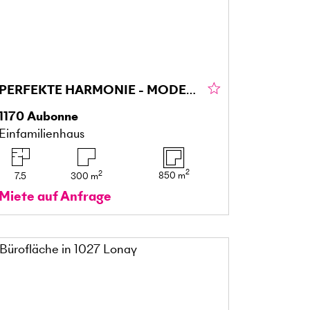
PERFEKTE HARMONIE - MODERN MIT CHARAKTER
1170
Aubonne
Einfamilienhaus
2
2
850
m
7.5
300
m
Miete auf Anfrage