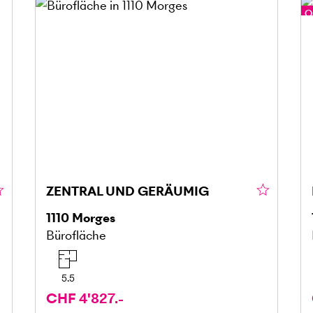
O
ZENTRAL UND GERÄUMIG
1110
Morges
Bürofläche
5.5
CHF 4'827.-