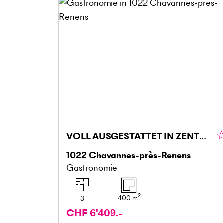
VOLL AUSGESTATTET IN ZENTRALER LAGE
1022
Chavannes-près-Renens
Gastronomie
2
400
m
3
CHF 6'409.-