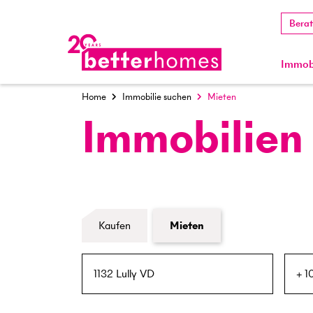
Bera
Immobi
Home
Immobilie suchen
Mieten
Immobilien
Formular Immobiliensuche
Kaufen
Mieten
PLZ / Ort
Umkreis