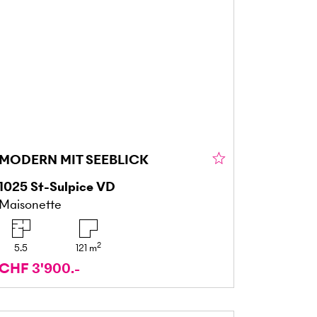
MODERN MIT SEEBLICK
1025
St-Sulpice VD
Maisonette
2
5.5
121
m
CHF 3'900.-