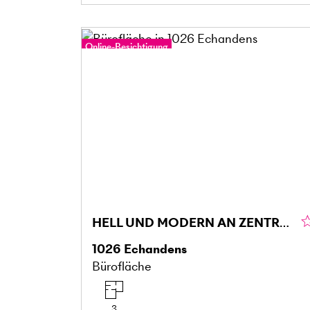
Online-Besichtigung
HELL UND MODERN AN ZENTRALER LAGE
1026
Echandens
Bürofläche
3