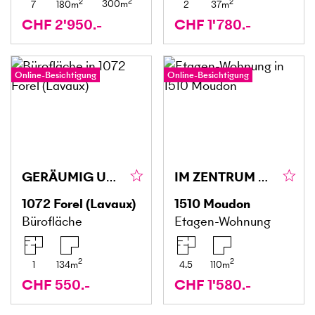
2
2
2
300
m
7
180
m
2
37
m
CHF 2'950.-
CHF 1'780.-
Online-Besichtigung
Online-Besichtigung
GERÄUMIG UND IDEAL GELEGEN
IM ZENTRUM DES DORFES
1072
Forel (Lavaux)
1510
Moudon
Bürofläche
Etagen-Wohnung
2
2
1
134
m
4.5
110
m
CHF 550.-
CHF 1'580.-