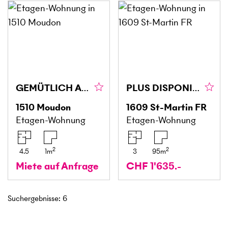
GEMÜTLICH AM FLUSSUFER
PLUS DISPONIBLE!
1510
Moudon
1609
St-Martin FR
Etagen-Wohnung
Etagen-Wohnung
2
2
4.5
1
m
3
95
m
Miete auf Anfrage
CHF 1'635.-
Suchergebnisse
:
6