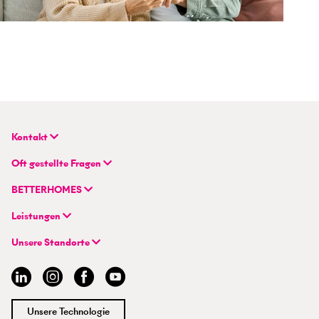
Kontakt
BETTERHOMES (Schweiz) AG
Oft gestellte Fragen
Hauptsitz
FAQ | Immobilienbewertung
Flurstrasse 55
BETTERHOMES
FAQ | Immobilie verkaufen/vermieten
CH-8048 Zürich
Unternehmen
FAQ | Immobilienmakler/-in werden
Leistungen
Hybrides Maklermodell
FAQ | Einstieg für Maklerprofis
+41 43 500 04 00
Immobilie suchen
BETTERHOMES-Erfahrungen
Unsere Standorte
info@betterhomes.ch
Immobilie verkaufen/vermieten
Management
Aargau
Immobilie bewerten
Jobs
Basel
Immobilien-Ratgeber
Standorte
Bern
Immobilienmakler/-in werden
Presse
Chur
Unsere Technologie