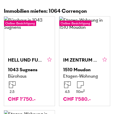
Immobilien mieten: 1064 Corrençon
Online-Besichtigung
Online-Besichtigung
HELL UND FUNKTIONAL
IM ZENTRUM DES DORFES
1043
Sugnens
1510
Moudon
Bürohaus
Etagen-Wohnung
2
2.5
4.5
110
m
CHF 1'750.-
CHF 1'580.-