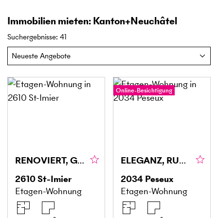
Immobilien mieten: Kanton+Neuchâtel
Suchergebnisse
:
41
Online-Besichtigung
RENOVIERT, GERÄUMIG UND LICHTDURCHFLUTET
ELEGANZ, RUHE UND VIEL PLATZ
2610
St-Imier
2034
Peseux
Etagen-Wohnung
Etagen-Wohnung