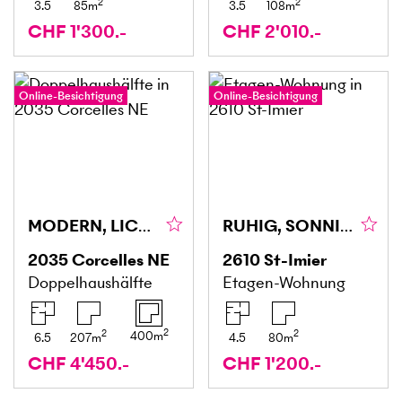
2
2
3.5
85
m
3.5
108
m
CHF 1'300.-
CHF 2'010.-
Online-Besichtigung
Online-Besichtigung
MODERN, LICHTDURCHFLUTET & KOMFORTABEL
RUHIG, SONNIG & KOMFORTABEL
2035
Corcelles NE
2610
St-Imier
Doppelhaushälfte
Etagen-Wohnung
2
2
2
400
m
6.5
207
m
4.5
80
m
CHF 4'450.-
CHF 1'200.-