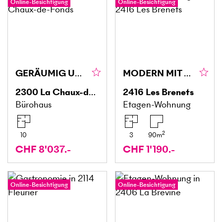
Online-Besichtigung
Online-Besichtigung
GERÄUMIG UND HELL
MODERN MIT ATEMBERAUBENDE AUSSICHT AUF DIE BERGE
2300
La Chaux-de-Fonds
2416
Les Brenets
Bürohaus
Etagen-Wohnung
2
10
3
90
m
CHF 8'037.-
CHF 1'190.-
Online-Besichtigung
Online-Besichtigung