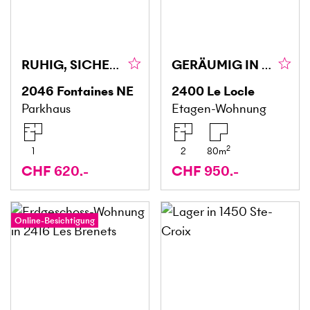
RUHIG, SICHER & GUT GELEGEN
GERÄUMIG IN RUHIGER GEGEND
2046
Fontaines NE
2400
Le Locle
Parkhaus
Etagen-Wohnung
2
1
2
80
m
CHF 620.-
CHF 950.-
Online-Besichtigung