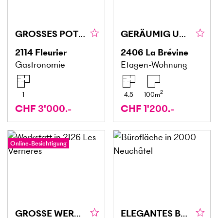
GROSSES POTENZIAL MIT BESTANDSKUNDSCHAFT
GERÄUMIG UND HELL IM ZENTRUM DES DORFES
2114
Fleurier
2406
La Brévine
Gastronomie
Etagen-Wohnung
2
1
4.5
100
m
CHF 3'000.-
CHF 1'200.-
Online-Besichtigung
GROSSE WERKSTATT
ELEGANTES BÜRO IN HISTORISCHER VILLA