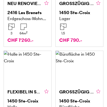
NEU RENOVIERT - ABSOLUTE RUHE
GROSSZÜGIG MIT POTENZIAL, INKLUSIVE EINSTELLBOX (3)
2416
Les Brenets
1450
Ste-Croix
Erdgeschoss-Wohnung
Lager
2
3
64
m
1.5
CHF 1'260.-
CHF 790.-
FLEXIBEL IN STRATEGISCHER LAGE (5)
GROSSZÜGIG UND VIELSEITIG NUTZBAR (6)
1450
Ste-Croix
1450
Ste-Croix
Halle
Bürofläche