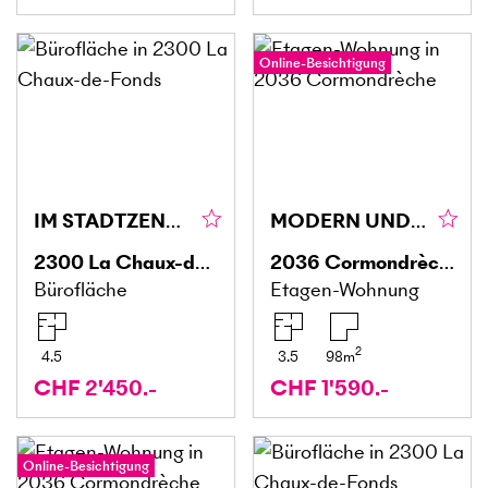
Online-Besichtigung
IM STADTZENTRUM AN IDEALER LAGE
MODERN UND GEPFLEGT
2300
La Chaux-de-Fonds
2036
Cormondrèche
Bürofläche
Etagen-Wohnung
2
4.5
3.5
98
m
CHF 2'450.-
CHF 1'590.-
Online-Besichtigung