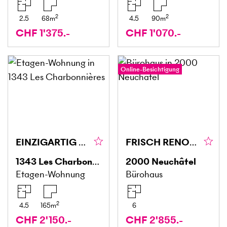
2
2
2.5
68
m
4.5
90
m
CHF 1'375.-
CHF 1'070.-
Online-Besichtigung
EINZIGARTIG AM SEE MIT SCHÖNER TERRASSE
FRISCH RENOVIERT AN TOP LAGE
1343
Les Charbonnières
2000
Neuchâtel
Etagen-Wohnung
Bürohaus
2
4.5
165
m
6
CHF 2'150.-
CHF 2'855.-