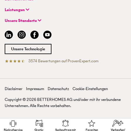
FAQ | Immobilie verkaufen/vermieten
CH-8048 Zürich
Unternehmen
FAQ | Immobilienmakler/-in werden
Leistungen
Hybrides Maklermodell
FAQ | Einstieg für Maklerprofis
+41 43 500 04 00
Immobilie suchen
BETTERHOMES-Erfahrungen
Unsere Standorte
info@betterhomes.ch
Immobilie verkaufen/vermieten
Management
Aargau
Immobilie bewerten
Jobs
Basel
Immobilien-Ratgeber
Standorte
Bern
Immobilienmakler/-in werden
Presse
Chur
Unsere Technologie
Lausanne
Luzern
3574
Bewertungen auf ProvenExpert.com
Betterhomes (Schweiz)AG
Tessin
Wallis
St. Gallen
Zürich
Disclaimer
Impressum
Datenschutz
Cookie-Einstellungen
Zürichsee
Copyright ©
2026
BETTERHOMES AG und/oder mit ihr verbundene
Unternehmen. Alle Rechte vorbehalten.
Rückruf­service
Gratis-
Suchauftrag mit
Favoriten
Verkaufen/