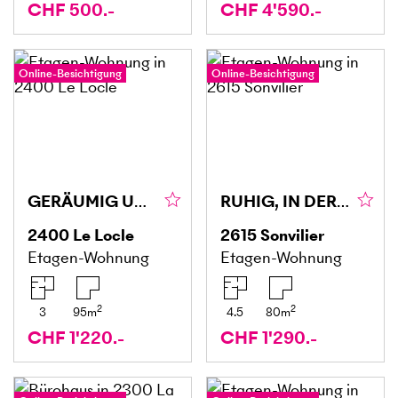
CHF 500.-
CHF 4'590.-
Online-Besichtigung
Online-Besichtigung
GERÄUMIG UND UNGLAUBLICHE AUSSICHT
RUHIG, IN DER NÄHE DER NATUR
2400
Le Locle
2615
Sonvilier
Etagen-Wohnung
Etagen-Wohnung
2
2
3
95
m
4.5
80
m
CHF 1'220.-
CHF 1'290.-