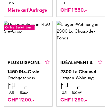
5.5
1
Miete auf Anfrage
CHF 1'550.-
Online-Besichtigung
PLUS DISPONIBLE
IDÉALEMENT SITUÉ
1450
Ste-Croix
2300
La Chaux-de-Fonds
Dachgeschoss
Etagen-Wohnung
2
2
2.5
50
m
3.5
100
m
CHF 1'200.-
CHF 1'290.-