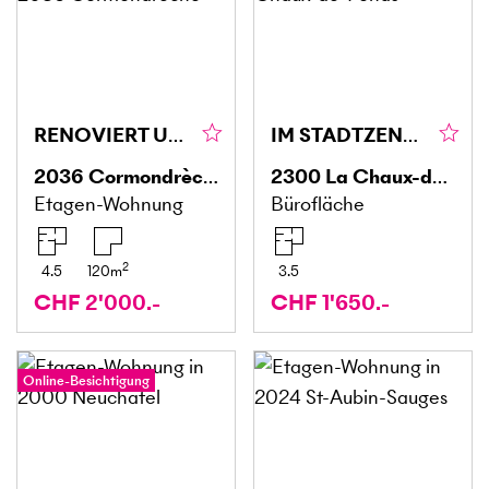
RENOVIERT UND MODERN
IM STADTZENTRUM IDEAL GELEGEN
2036
Cormondrèche
2300
La Chaux-de-Fonds
Etagen-Wohnung
Bürofläche
2
4.5
120
m
3.5
CHF 2'000.-
CHF 1'650.-
Online-Besichtigung