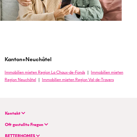
Kanton+Neuchâtel
Immobilien
mieten
Region La Chaux-de-Fonds
Immobilien
mieten
Region Neuchâtel
Immobilien
mieten
Region Val-de-Travers
Kontakt
BETTERHOMES (Schweiz) AG
Oft gestellte Fragen
Hauptsitz
FAQ | Immobilienbewertung
Flurstrasse 55
BETTERHOMES