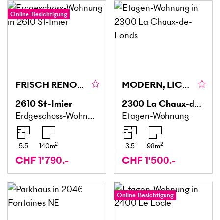
Online-Besichtigung
FRISCH RENOVIERT, LICHTDURCHFLUTET & GERÄUMIG
MODERN, LICHTDURCHFLUTET & EINLADEND
2610
St-Imier
2300
La Chaux-de-Fonds
Erdgeschoss-Wohnung
Etagen-Wohnung
2
2
5.5
140
m
3.5
98
m
CHF 1'790.-
CHF 1'500.-
Online-Besichtigung