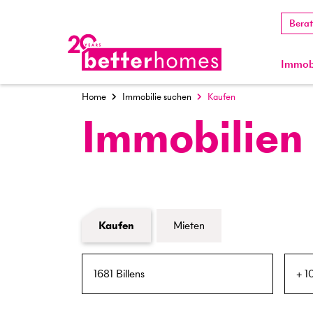
Bera
Immobi
Home
Immobilie suchen
Kaufen
Immobilien
Formular Immobiliensuche
Kaufen
Mieten
PLZ / Ort
Umkreis