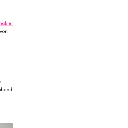
makler
 von
e
echend