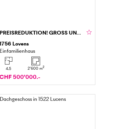
PREISREDUKTION! GROSS UND TIERFREUNDLICH
1756
Lovens
Einfamilienhaus
2
2'600
m
4.5
CHF 500'000.-