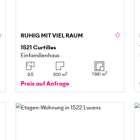
RUHIG MIT VIEL RAUM
1521
Curtilles
Einfamilienhaus
2
2
1'981
m
9.5
300
m
Preis auf Anfrage