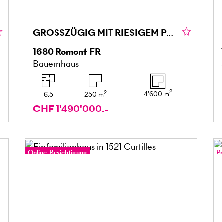
GROSSZÜGIG MIT RIESIGEM POTENZIAL
1680
Romont FR
Bauernhaus
2
2
4'600
m
6.5
250
m
CHF 1'490'000.-
Online-Besichtigung
P
O