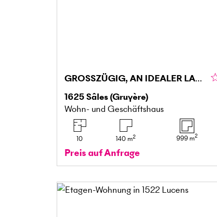
GROSSZÜGIG, AN IDEALER LAGE
1625
Sâles (Gruyère)
Wohn- und Geschäftshaus
2
2
999
m
10
140
m
Preis auf Anfrage