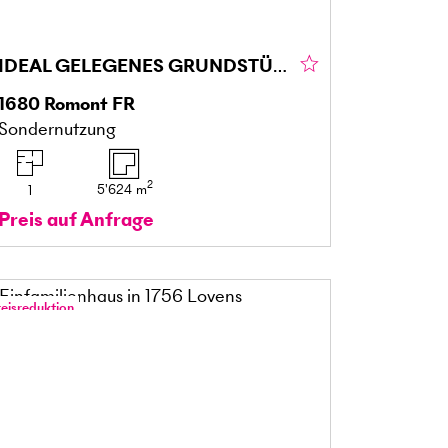
IDEAL GELEGENES GRUNDSTÜCK
1680
Romont FR
Sondernutzung
2
5'624
m
1
Preis auf Anfrage
reisreduktion
nline-Besichtigung