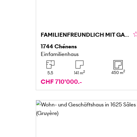
FAMILIENFREUNDLICH MIT GARTEN
1744
Chénens
Einfamilienhaus
2
2
450
m
5.5
141
m
CHF 710'000.-