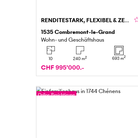
RENDITESTARK, FLEXIBEL & ZENTRAL
1535
Combremont-le-Grand
Wohn- und Geschäftshaus
2
2
693
m
10
240
m
CHF 995'000.-
Online-Besichtigung