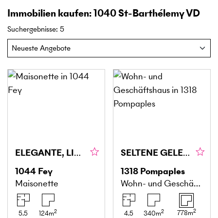
Immobilien kaufen: 1040 St-Barthélemy VD
Suchergebnisse
:
5
ELEGANTE, LICHTDURCHFLUTETE DUPLEX
SELTENE GELEGENHEIT - SCHNELL SEIN LOHNT SICH!
1044
Fey
1318
Pompaples
Maisonette
Wohn- und Geschäftshaus
2
2
2
778
m
5.5
124
m
4.5
340
m