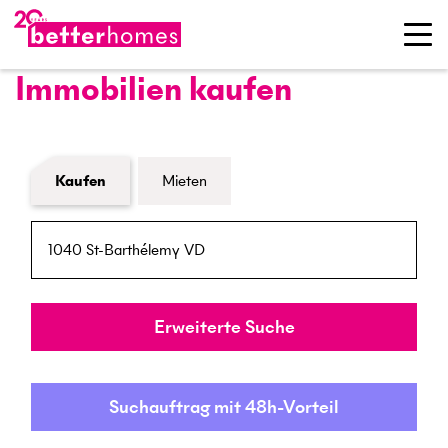
Immobilien kaufen
Formular Immobiliensuche
Kaufen
Mieten
PLZ / Ort
Umkreis
Erweiterte Suche
Suchauftrag mit 48h-Vorteil