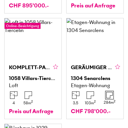
CHF 895'000.-
Preis auf Anfrage
Online-Besichtigung
KOMPLETT-PAKET MIT STABILER RENDITE
GERÄUMIGER PRIVATGARTEN
1058
Villars-Tiercelin
1304
Senarclens
Loft
Etagen-Wohnung
2
2
2
284
m
4
58
m
3.5
103
m
Preis auf Anfrage
CHF 798'000.-