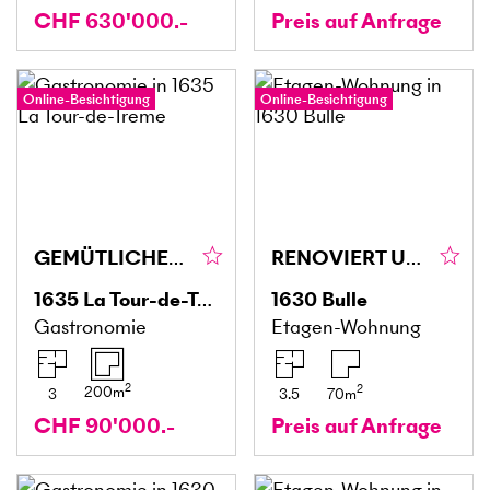
CHF 630'000.-
Preis auf Anfrage
Online-Besichtigung
Online-Besichtigung
GEMÜTLICHES UND GERÄUMIGES RESTAURANT
RENOVIERT UND IN ZENTRALER LAGE
1635
La Tour-de-Trême
1630
Bulle
Gastronomie
Etagen-Wohnung
2
2
200
m
3
3.5
70
m
CHF 90'000.-
Preis auf Anfrage