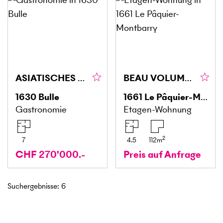
ASIATISCHES RESTAURANT IM HERZEN VON BULLE
BEAU VOLUME ET PROCHE DE GSTAAD
1630
Bulle
1661
Le Pâquier-Montbarry
Gastronomie
Etagen-Wohnung
2
7
4.5
112
m
CHF 270'000.-
Preis auf Anfrage
Suchergebnisse
:
6