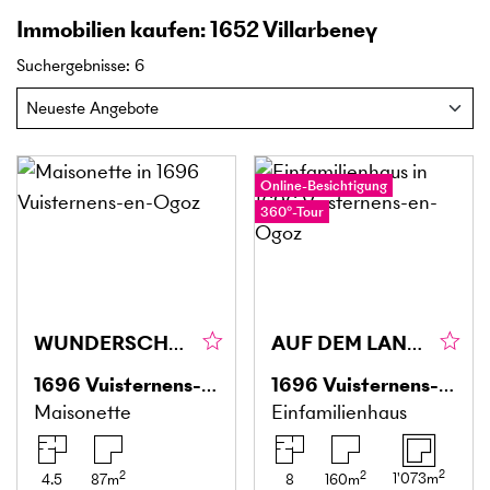
Immobilien kaufen: 1652 Villarbeney
Suchergebnisse
:
6
Online-Besichtigung
360°-Tour
WUNDERSCHÖN MIT TERRASSE
AUF DEM LAND MIT ATEMBERAUBENDER AUSSICHT
1696
Vuisternens-en-Ogoz
1696
Vuisternens-en-Ogoz
Maisonette
Einfamilienhaus
2
2
2
1'073
m
4.5
87
m
8
160
m