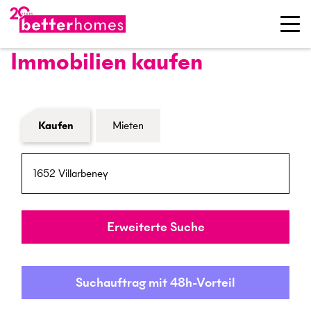
Immobilien kaufen
Formular Immobiliensuche
Kaufen
Mieten
PLZ / Ort
Umkreis
Erweiterte Suche
Suchauftrag mit 48h-Vorteil