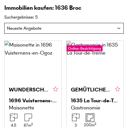
Immobilien kaufen: 1636 Broc
Suchergebnisse
:
5
Online-Besichtigung
WUNDERSCHÖN MIT TERRASSE
GEMÜTLICHES UND GERÄUMIGES RESTAURANT
1696
Vuisternens-en-Ogoz
1635
La Tour-de-Trême
Maisonette
Gastronomie
2
2
200
m
4.5
87
m
3