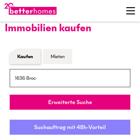
Immobilien kaufen
Formular Immobiliensuche
Kaufen
Mieten
PLZ / Ort
Umkreis
Erweiterte Suche
Suchauftrag mit 48h-Vorteil