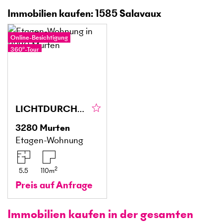
Immobilien kaufen: 1585 Salavaux
Online-Besichtigung
360°-Tour
LICHTDURCHFLUTET, GROSSZÜGIG UND RUHIG
3280
Murten
Etagen-Wohnung
2
5.5
110
m
Preis auf Anfrage
Immobilien kaufen in der gesamten