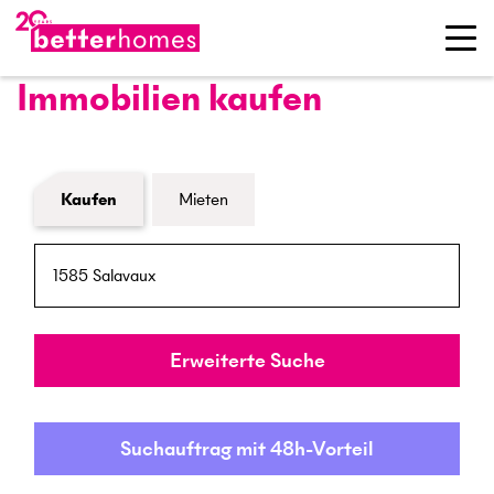
Immobilien kaufen
Formular Immobiliensuche
Kaufen
Mieten
PLZ / Ort
Umkreis
Erweiterte Suche
Suchauftrag mit 48h-Vorteil