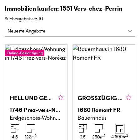
Immobilien kaufen: 1551 Vers-chez-Perrin
Suchergebnisse
:
10
Online-Besichtigung
HELL UND GERÄUMIG MIT GARTEN
GROSSZÜGIG MIT RIESIGEM POTENZIAL
1746
Prez-vers-Noréaz
1680
Romont FR
Erdgeschoss-Wohnung
Bauernhaus
2
2
2
4'600
m
4.5
122
m
6.5
250
m