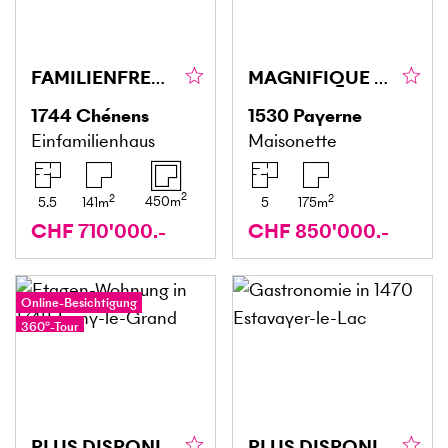
FAMILIENFREUNDLICH MIT GARTEN
MAGNIFIQUE DUPLEX ATYPIQUE ET SPACIEUX
1744
Chénens
1530
Payerne
Einfamilienhaus
Maisonette
2
2
2
450
m
5.5
141
m
5
175
m
CHF 710'000.-
CHF 850'000.-
Online-Besichtigung
360°-Tour
PLUS DISPONIBLE
PLUS DISPONIBLE