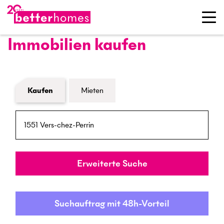
Immobilien kaufen
Formular Immobiliensuche
Kaufen
Mieten
PLZ / Ort
Umkreis
Erweiterte Suche
Suchauftrag mit 48h-Vorteil