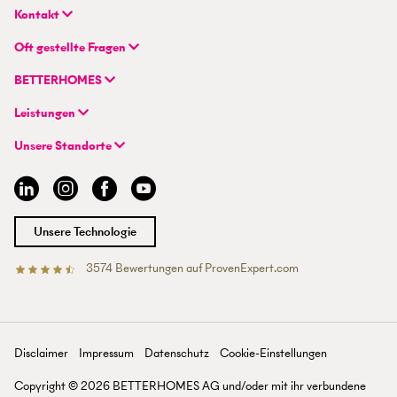
Kontakt
BETTERHOMES (Schweiz) AG
Oft gestellte Fragen
Hauptsitz
FAQ | Immobilienbewertung
Flurstrasse 55
BETTERHOMES
FAQ | Immobilie verkaufen/vermieten
CH-8048 Zürich
Unternehmen
FAQ | Immobilienmakler/-in werden
Leistungen
Hybrides Maklermodell
FAQ | Einstieg für Maklerprofis
+41 43 500 04 00
Immobilie suchen
BETTERHOMES-Erfahrungen
Unsere Standorte
info@betterhomes.ch
Immobilie verkaufen/vermieten
Management
Aargau
Immobilie bewerten
Jobs
Basel
Immobilien-Ratgeber
Standorte
Bern
Immobilienmakler/-in werden
Presse
Chur
Unsere Technologie
Lausanne
Luzern
3574
Bewertungen auf ProvenExpert.com
Betterhomes (Schweiz)AG
Tessin
Wallis
St. Gallen
Zürich
Disclaimer
Impressum
Datenschutz
Cookie-Einstellungen
Zürichsee
Copyright ©
2026
BETTERHOMES AG und/oder mit ihr verbundene