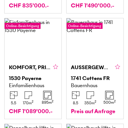
CHF 835'000.-
CHF 1'490'000.-
Online-Besichtigung
Online-Besichtigung
KOMFORT, PRIVATSPHÄRE AN TOP-LAGE
AUSSERGEWÖHNLICH UND GROSSZÜGIG
1530
Payerne
1741
Cottens FR
Einfamilienhaus
Bauernhaus
2
2
2
2
895
m
500
m
5.5
170
m
8.5
350
m
CHF 1'089'000.-
Preis auf Anfrage