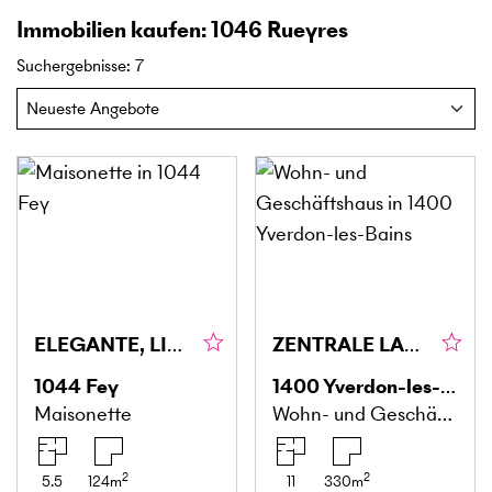
Immobilien kaufen: 1046 Rueyres
Suchergebnisse
:
7
ELEGANTE, LICHTDURCHFLUTETE DUPLEX
ZENTRALE LAGE UND STABILES RENDEMENT
1044
Fey
1400
Yverdon-les-Bains
Maisonette
Wohn- und Geschäftshaus
2
2
5.5
124
m
11
330
m