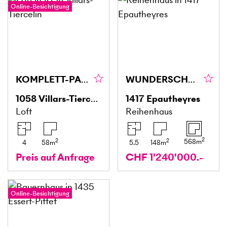
Online-Besichtigung
KOMPLETT-PAKET MIT STABILER RENDITE
WUNDERSCHÖN UND FRIEDLICH MIT GARTEN
1058
Villars-Tiercelin
1417
Epautheyres
Loft
Reihenhaus
2
2
2
568
m
4
58
m
5.5
148
m
Preis auf Anfrage
CHF 1'240'000.-
Online-Besichtigung