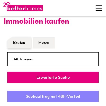
Immobilien kaufen
Formular Immobiliensuche
Kaufen
Mieten
PLZ / Ort
Umkreis
Erweiterte Suche
Suchauftrag mit 48h-Vorteil