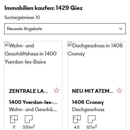
Immobilien kaufen: 1429 Giez
Suchergebnisse
:
10
ZENTRALE LAGE UND STABILES RENDEMENT
NEU MIT ATEMBERAUBENDER AUSSICHT
1400
Yverdon-les-Bains
1406
Cronay
Wohn- und Geschäftshaus
Dachgeschoss
2
2
11
330
m
4.5
127
m