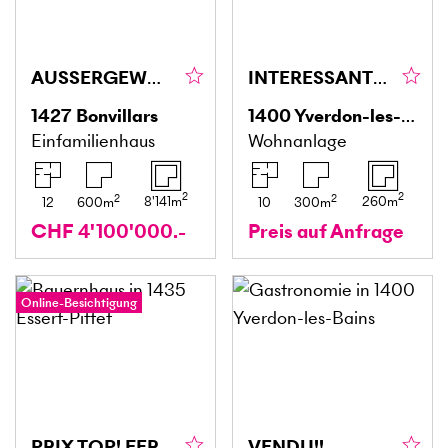
AUSSERGEWÖHNLICH MIT GROSSZÜGIGEM UMSCHWUNG
INTERESSANTE RENDITE IM STADTZENTRUM MIT GARTEN
1427
Bonvillars
1400
Yverdon-les-Bains
Einfamilienhaus
Wohnanlage
2
2
2
2
8'141
m
260
m
12
600
m
10
300
m
CHF 4'100'000.-
Preis auf Anfrage
Online-Besichtigung
PRIX TOP! FERME MITOYENNE À TRANSFORMER
VENDU!!