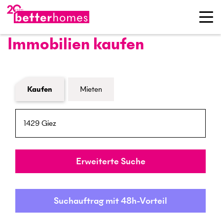
Immobilien kaufen
Formular Immobiliensuche
Kaufen
Mieten
PLZ / Ort
Umkreis
Erweiterte Suche
Suchauftrag mit 48h-Vorteil