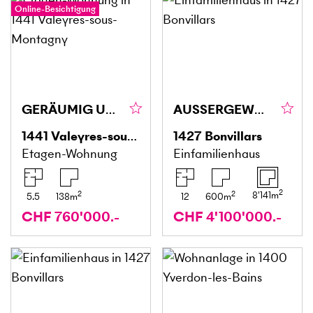
Online-Besichtigung
GERÄUMIG UND RUHIG
AUSSERGEWÖHNLICH MIT GROSSZÜGIGEM UMSCHWUNG
1441
Valeyres-sous-Montagny
1427
Bonvillars
Etagen-Wohnung
Einfamilienhaus
2
2
2
8'141
m
5.5
138
m
12
600
m
CHF 760'000.-
CHF 4'100'000.-