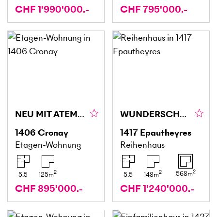
CHF 1'990'000.-
CHF 795'000.-
NEU MIT ATEMBERAUBENDER AUSSICHT
WUNDERSCHÖN UND FRIEDLICH MIT GARTEN
1406
Cronay
1417
Epautheyres
Etagen-Wohnung
Reihenhaus
2
2
2
568
m
5.5
125
m
5.5
148
m
CHF 895'000.-
CHF 1'240'000.-