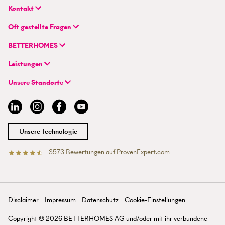
Kontakt
BETTERHOMES (Schweiz) AG
Oft gestellte Fragen
Hauptsitz
FAQ | Immobilienbewertung
Flurstrasse 55
BETTERHOMES
FAQ | Immobilie verkaufen/vermieten
CH-8048 Zürich
Unternehmen
FAQ | Immobilienmakler/-in werden
Leistungen
Hybrides Maklermodell
FAQ | Einstieg für Maklerprofis
+41 43 500 04 00
Immobilie suchen
BETTERHOMES-Erfahrungen
Unsere Standorte
info@betterhomes.ch
Immobilie verkaufen/vermieten
Management
Aargau
Immobilie bewerten
Jobs
Basel
Immobilien-Ratgeber
Standorte
Bern
Immobilienmakler/-in werden
Presse
Chur
Unsere Technologie
Lausanne
Luzern
3573
Bewertungen auf ProvenExpert.com
Betterhomes (Schweiz)AG
Tessin
Wallis
St. Gallen
Zürich
Disclaimer
Impressum
Datenschutz
Cookie-Einstellungen
Zürichsee
Copyright ©
2026
BETTERHOMES AG und/oder mit ihr verbundene