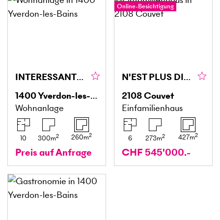
Online-Besichtigung
INTERESSANTE RENDITE IM STADTZENTRUM MIT GARTEN
N'EST PLUS DISPONIBLE
1400
Yverdon-les-Bains
2108
Couvet
Wohnanlage
Einfamilienhaus
2
2
2
2
260
m
427
m
10
300
m
6
273
m
Preis auf Anfrage
CHF 545'000.-