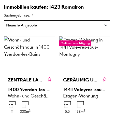
Immobilien kaufen: 1423 Romairon
Suchergebnisse
:
7
Online-Besichtigung
ZENTRALE LAGE UND STABILES RENDEMENT
GERÄUMIG UND RUHIG
1400
Yverdon-les-Bains
1441
Valeyres-sous-Montagny
Wohn- und Geschäftshaus
Etagen-Wohnung
2
2
11
330
m
5.5
138
m