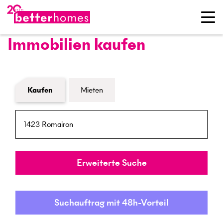
Immobilien kaufen
Formular Immobiliensuche
Kaufen
Mieten
PLZ / Ort
Umkreis
Erweiterte Suche
Suchauftrag mit 48h-Vorteil