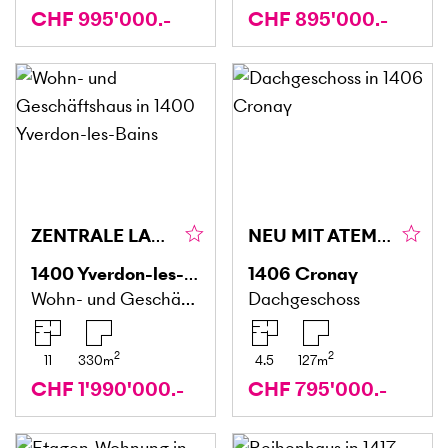
CHF 995'000.-
CHF 895'000.-
ZENTRALE LAGE UND STABILES RENDEMENT
NEU MIT ATEMBERAUBENDER AUSSICHT
1400
Yverdon-les-Bains
1406
Cronay
Wohn- und Geschäftshaus
Dachgeschoss
2
2
11
330
m
4.5
127
m
CHF 1'990'000.-
CHF 795'000.-