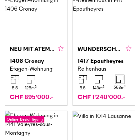
NEU MIT ATEMBERAUBENDER AUSSICHT
WUNDERSCHÖN UND FRIEDLICH MIT GARTEN
1406
Cronay
1417
Epautheyres
Etagen-Wohnung
Reihenhaus
2
2
2
568
m
5.5
125
m
5.5
148
m
CHF 895'000.-
CHF 1'240'000.-
Online-Besichtigung