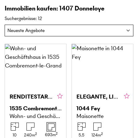
Immobilien kaufen: 1407 Donneloye
Suchergebnisse
:
12
RENDITESTARK, FLEXIBEL & ZENTRAL
ELEGANTE, LICHTDURCHFLUTETE DUPLEX
1535
Combremont-le-Grand
1044
Fey
Wohn- und Geschäftshaus
Maisonette
2
2
2
693
m
10
240
m
5.5
124
m