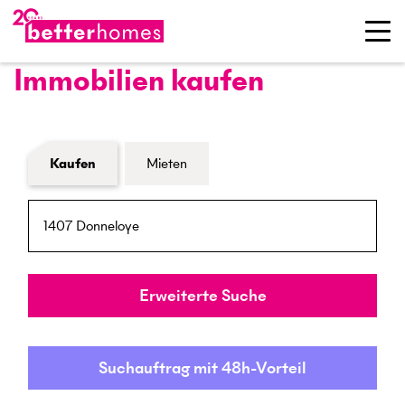
Immobilien kaufen
Formular Immobiliensuche
Kaufen
Mieten
PLZ / Ort
Umkreis
Erweiterte Suche
Suchauftrag mit 48h-Vorteil