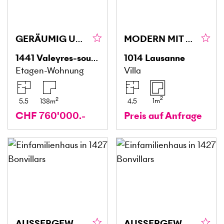
GERÄUMIG UND RUHIG
MODERN MIT DACHTERRASSE - SEEBLICK
1441
Valeyres-sous-Montagny
1014
Lausanne
Etagen-Wohnung
Villa
2
2
1
m
5.5
138
m
4.5
CHF 760'000.-
Preis auf Anfrage
AUSSERGEWÖHNLICH MIT GROSSZÜGIGEM UMSCHWUNG
AUSSERGEWÖHNLICH MIT GROSSZÜGIGEM UMSCHWUNG