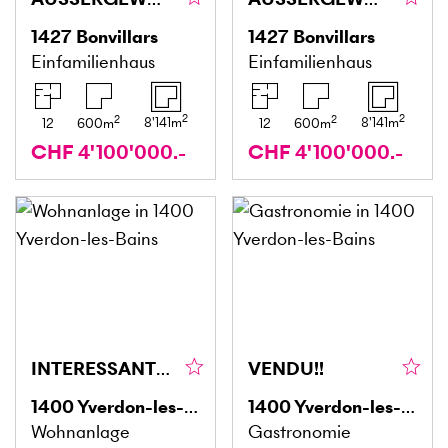
1427
Bonvillars
1427
Bonvillars
Einfamilienhaus
Einfamilienhaus
2
2
2
2
8'141
m
8'141
m
12
600
m
12
600
m
CHF 4'100'000.-
CHF 4'100'000.-
INTERESSANTE RENDITE IM STADTZENTRUM MIT GARTEN
VENDU!!
1400
Yverdon-les-Bains
1400
Yverdon-les-Bains
Wohnanlage
Gastronomie