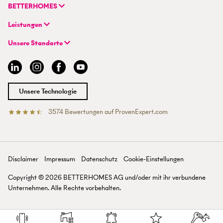
FAQ | Immobilienbewertung
Flurstrasse 55
BETTERHOMES
FAQ | Immobilie verkaufen/vermieten
CH-8048 Zürich
Unternehmen
FAQ | Immobilienmakler/-in werden
Leistungen
Hybrides Maklermodell
FAQ | Einstieg für Maklerprofis
+41 43 500 04 00
Immobilie suchen
BETTERHOMES-Erfahrungen
Unsere Standorte
info@betterhomes.ch
Immobilie verkaufen/vermieten
Management
Aargau
Immobilie bewerten
Jobs
Basel
Immobilien-Ratgeber
Standorte
Bern
Immobilienmakler/-in werden
Presse
Chur
Unsere Technologie
Lausanne
Luzern
3574
Bewertungen auf ProvenExpert.com
Betterhomes (Schweiz)AG
Tessin
Wallis
St. Gallen
Zürich
Disclaimer
Impressum
Datenschutz
Cookie-Einstellungen
Zürichsee
Copyright ©
2026
BETTERHOMES AG und/oder mit ihr verbundene
Unternehmen. Alle Rechte vorbehalten.