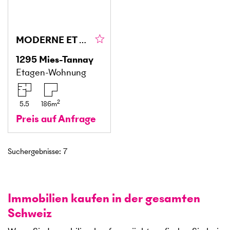
MODERNE ET SPACIEUX À DEUX PAS DU LAC
1295
Mies-Tannay
Etagen-Wohnung
2
5.5
186
m
Preis auf Anfrage
Suchergebnisse
:
7
Immobilien kaufen in der gesamten
Schweiz