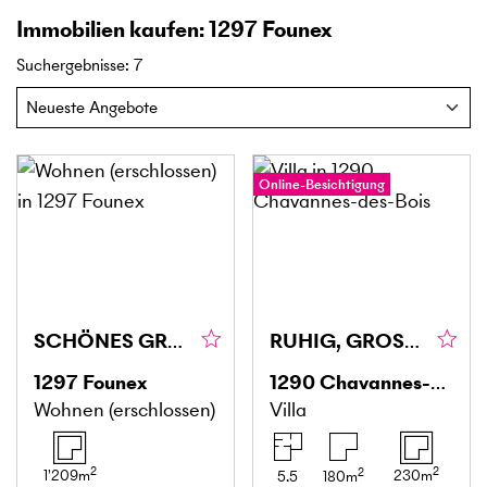
Immobilien kaufen: 1297 Founex
Suchergebnisse
:
7
Online-Besichtigung
SCHÖNES GRUNDSTÜCK MIT GÜLTIGER BAUBEWILLIGUNG!
RUHIG, GROSSZÜGIG & STILVOLL
1297
Founex
1290
Chavannes-des-Bois
Wohnen (erschlossen)
Villa
2
2
2
1'209
m
230
m
5.5
180
m