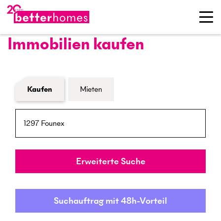
Immobilien kaufen
Formular Immobiliensuche
Kaufen
Mieten
PLZ / Ort
Umkreis
Erweiterte Suche
Suchauftrag mit 48h-Vorteil