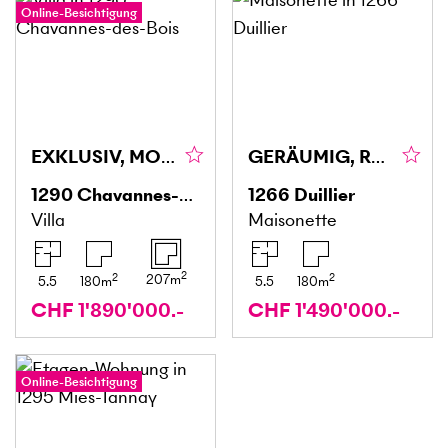
Online-Besichtigung
EXKLUSIV, MODERN MIT GARTEN
GERÄUMIG, RENOVIERT UND MIT WEITSICHT
1290
Chavannes-des-Bois
1266
Duillier
Villa
Maisonette
2
2
2
207
m
5.5
180
m
5.5
180
m
CHF 1'890'000.-
CHF 1'490'000.-
Online-Besichtigung