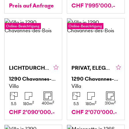
Preis auf Anfrage
CHF 1'995'000.-
Online-Besichtigung
Online-Besichtigung
LICHTDURCHFLUTET, GROSSZÜGIG & KOMFORTABEL
PRIVAT, ELEGANT & FAMILIENFREUNDLICH
1290
Chavannes-des-Bois
1290
Chavannes-des-Bois
Villa
Villa
2
2
2
2
400
m
310
m
5.5
180
m
5.5
180
m
CHF 2'090'000.-
CHF 2'070'000.-