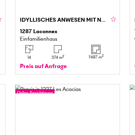
IDYLLISCHES ANWESEN MIT NEBENGEBÄUDE UND ANBAU
1287
Laconnex
Einfamilienhaus
2
2
1'497
m
14
374
m
Preis auf Anfrage
Online-Besichtigung