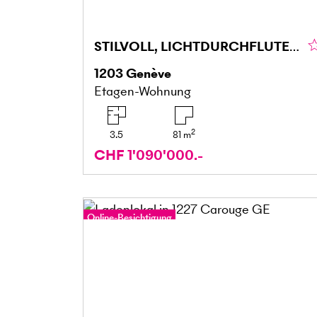
STILVOLL, LICHTDURCHFLUTET & ELEGANT
1203
Genève
Etagen-Wohnung
2
3.5
81
m
CHF 1'090'000.-
Online-Besichtigung