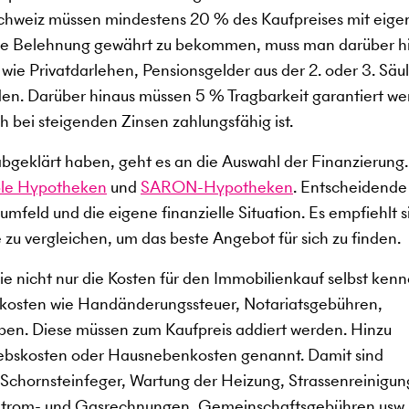
 Schweiz müssen mindestens 20 % des Kaufpreises mit eig
ale Belehnung gewährt zu bekommen, muss man darüber h
 wie Privatdarlehen, Pensionsgelder aus der 2. oder 3. Säul
n. Darüber hinaus müssen 5 % Tragbarkeit garantiert we
h bei steigenden Zinsen zahlungsfähig ist.
abgeklärt haben, geht es an die Auswahl der Finanzierung
ble Hypotheken
und
SARON-Hypotheken
. Entscheidende
sumfeld und die eigene finanzielle Situation. Es empfiehlt s
 zu vergleichen, um das beste Angebot für sich zu finden.
e nicht nur die Kosten für den Immobilienkauf selbst kenn
kosten wie Handänderungssteuer, Notariatsgebühren,
n. Diese müssen zum Kaufpreis addiert werden. Hinzu
ebskosten oder Hausnebenkosten genannt. Damit sind
Schornsteinfeger, Wartung der Heizung, Strassenreinigun
 Strom- und Gasrechnungen, Gemeinschaftsgebühren usw.