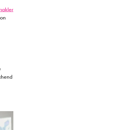
makler
von
e
echend