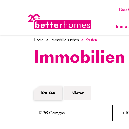
Bera
Immobi
Home
Immobilie suchen
Kaufen
Immobilien
Formular Immobiliensuche
Kaufen
Mieten
PLZ / Ort
Umkreis