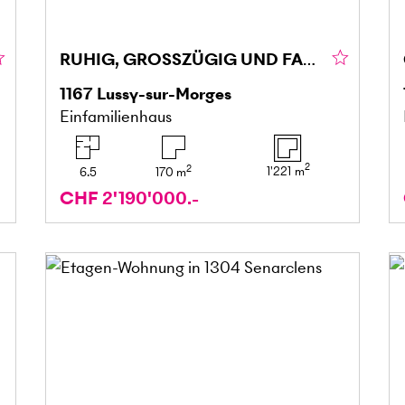
RUHIG, GROSSZÜGIG UND FAMILIENFREUNDLICH
1167
Lussy-sur-Morges
Einfamilienhaus
2
2
1'221
m
6.5
170
m
CHF 2'190'000.-