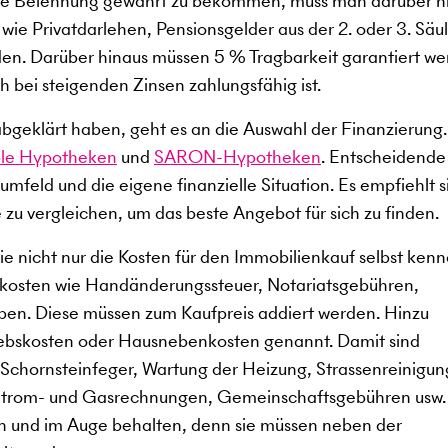
ale Belehnung gewährt zu bekommen, muss man darüber h
 wie Privatdarlehen, Pensionsgelder aus der 2. oder 3. Säul
n. Darüber hinaus müssen 5 % Tragbarkeit garantiert we
h bei steigenden Zinsen zahlungsfähig ist.
abgeklärt haben, geht es an die Auswahl der Finanzierung
ble Hypotheken
und
SARON-Hypotheken
. Entscheidende
sumfeld und die eigene finanzielle Situation. Es empfiehlt s
 zu vergleichen, um das beste Angebot für sich zu finden.
e nicht nur die Kosten für den Immobilienkauf selbst kenn
kosten wie Handänderungssteuer, Notariatsgebühren,
n. Diese müssen zum Kaufpreis addiert werden. Hinzu
ebskosten oder Hausnebenkosten genannt. Damit sind
Schornsteinfeger, Wartung der Heizung, Strassenreinigun
 Strom- und Gasrechnungen, Gemeinschaftsgebühren usw.
n und im Auge behalten, denn sie müssen neben der