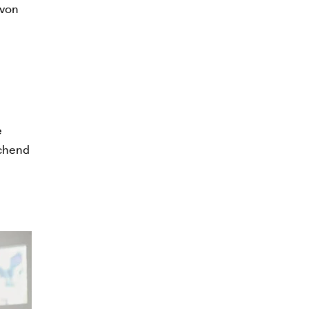
 von
e
echend