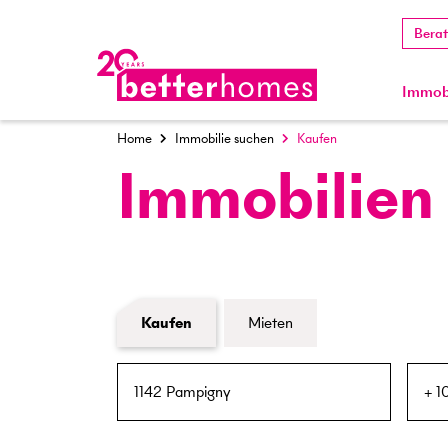
Bera
Immobi
Home
Immobilie suchen
Kaufen
Immobilien
Formular Immobiliensuche
Kaufen
Mieten
PLZ / Ort
Umkreis