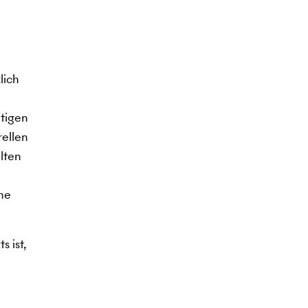
lich
htigen
rellen
lten
ine
s ist,