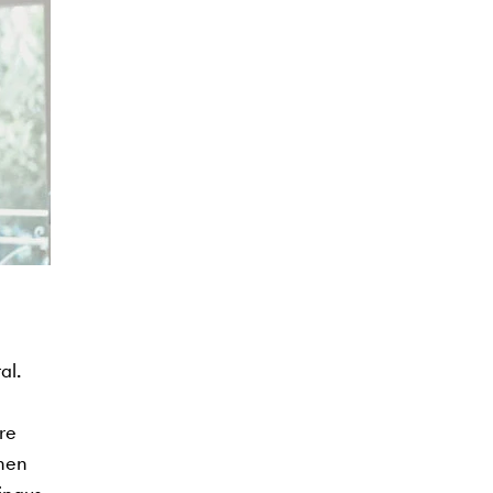
al.
re
enen