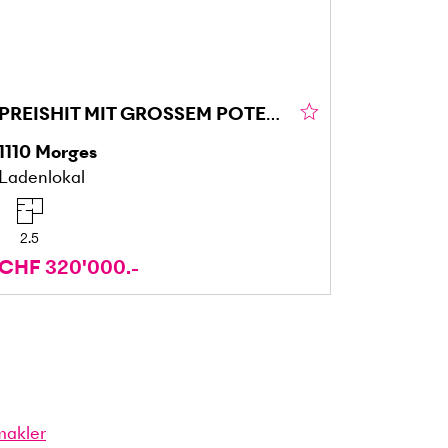
PREISHIT MIT GROSSEM POTENZIAL
1110
Morges
Ladenlokal
2.5
CHF 320'000.-
makler