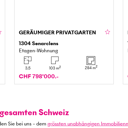
GERÄUMIGER PRIVATGARTEN
1304
Senarclens
Etagen-Wohnung
2
2
284
m
3.5
103
m
CHF 798'000.-
r gesamten Schweiz
den Sie bei uns – dem
grössten unabhängigen Immobilien