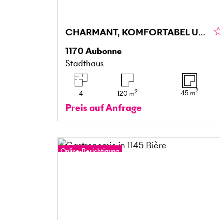
CHARMANT, KOMFORTABEL UND AUTHENTISCH
1170
Aubonne
Stadthaus
2
2
45
m
4
120
m
Preis auf Anfrage
Online-Besichtigung