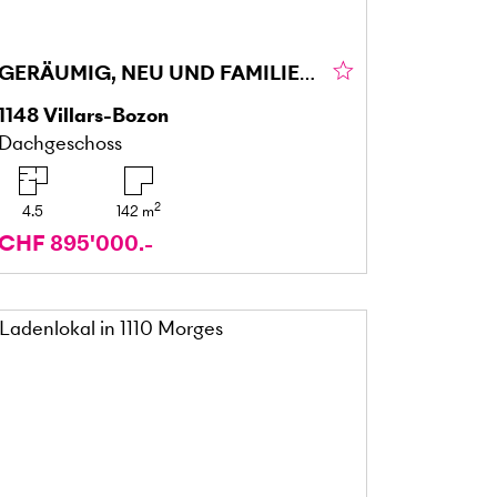
GERÄUMIG, NEU UND FAMILIENFREUNDLICH
1148
Villars-Bozon
Dachgeschoss
2
4.5
142
m
CHF 895'000.-