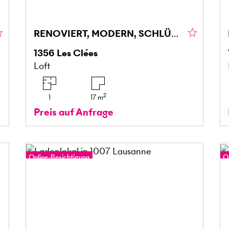
RENOVIERT, MODERN, SCHLÜSSELFERTIG!
1356
Les Clées
Loft
2
1
17
m
Preis auf Anfrage
Online-Besichtigung
O