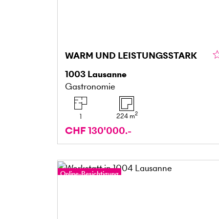
WARM UND LEISTUNGSSTARK
1003
Lausanne
Gastronomie
2
224
m
1
CHF 130'000.-
Online-Besichtigung