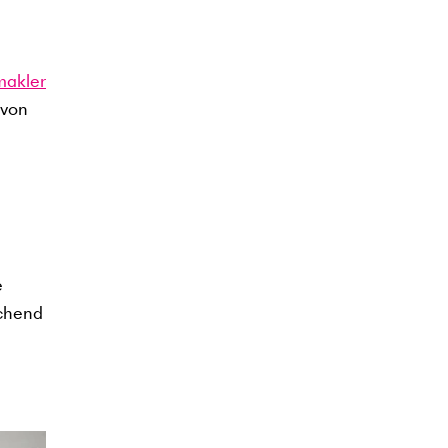
makler
 von
e
echend