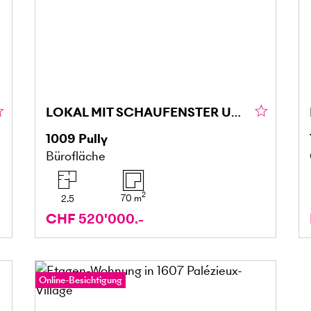
LOKAL MIT SCHAUFENSTER UND DOPPELGARAGE
1009
Pully
Bürofläche
2
70
m
2.5
CHF 520'000.-
Online-Besichtigung