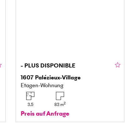
- PLUS DISPONIBLE
1607
Palézieux-Village
Etagen-Wohnung
2
3.5
83
m
Preis auf Anfrage