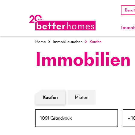
Bera
Immobi
Home
Immobilie suchen
Kaufen
Immobilien
Formular Immobiliensuche
Kaufen
Mieten
PLZ / Ort
Umkreis