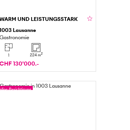
WARM UND LEISTUNGSSTARK
1003
Lausanne
Gastronomie
2
224
m
1
CHF 130'000.-
nline-Besichtigung