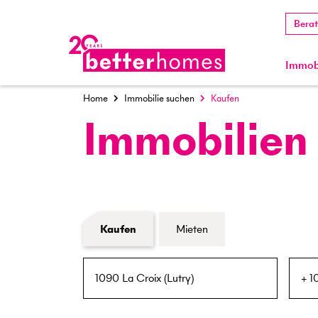
Bera
Immobi
Home
Immobilie suchen
Kaufen
Immobilien
Formular Immobiliensuche
Kaufen
Mieten
PLZ / Ort
Umkreis