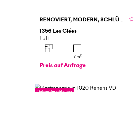
RENOVIERT, MODERN, SCHLÜSSELFERTIG!
1356
Les Clées
Loft
2
1
17
m
Preis auf Anfrage
Online-Besichtigung
360°-Tour