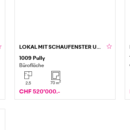
LOKAL MIT SCHAUFENSTER UND DOPPELGARAGE
1009
Pully
Bürofläche
2
70
m
2.5
CHF 520'000.-