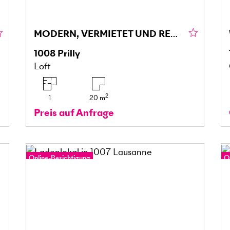
MODERN, VERMIETET UND RENDITESTARK
1008
Prilly
Loft
2
1
20
m
Preis auf Anfrage
Online-Besichtigung
O