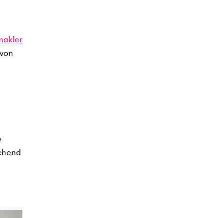
makler
 von
e
echend