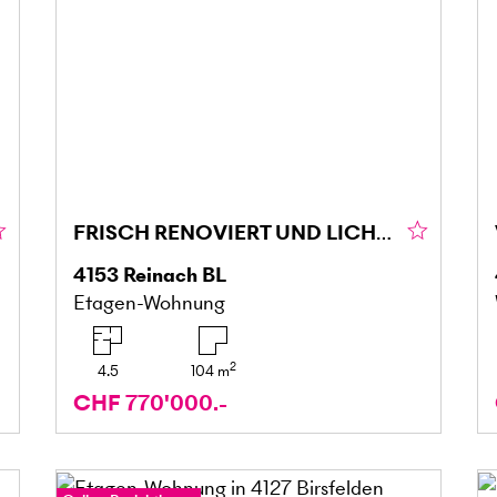
FRISCH RENOVIERT UND LICHTDURCHFLUTET!
4153
Reinach BL
Etagen-Wohnung
2
4.5
104
m
CHF 770'000.-