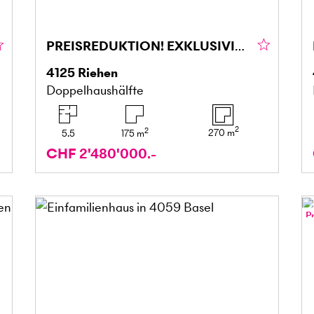
PREISREDUKTION! EXKLUSIVITÄT TRIFFT AUF HÖCHSTE WOHNQUALITÄT
4125
Riehen
Doppelhaushälfte
2
2
270
m
5.5
175
m
CHF 2'480'000.-
P