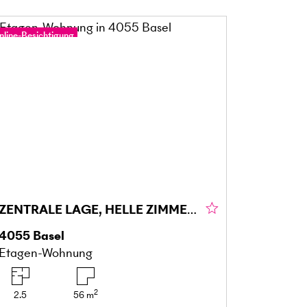
nline-Besichtigung
ZENTRALE LAGE, HELLE ZIMMER UND BALKON
4055
Basel
Etagen-Wohnung
2
2.5
56
m