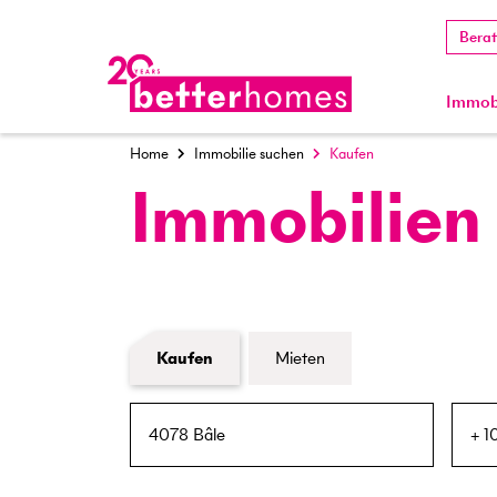
Bera
Immobi
Home
Immobilie suchen
Kaufen
Immobilien
Formular Immobiliensuche
Kaufen
Mieten
PLZ / Ort
Umkreis