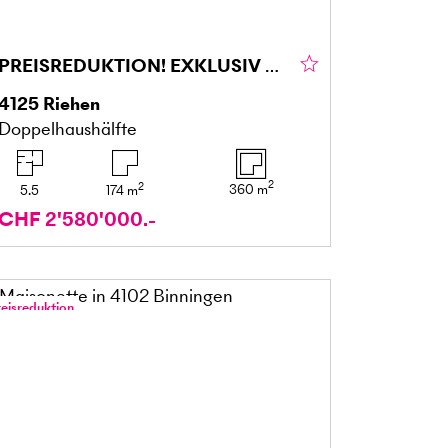
PREISREDUKTION! EXKLUSIV MIT GARTEN UND WEITBLICK
4125
Riehen
Doppelhaushälfte
2
2
360
m
5.5
174
m
CHF 2'580'000.-
reisreduktion