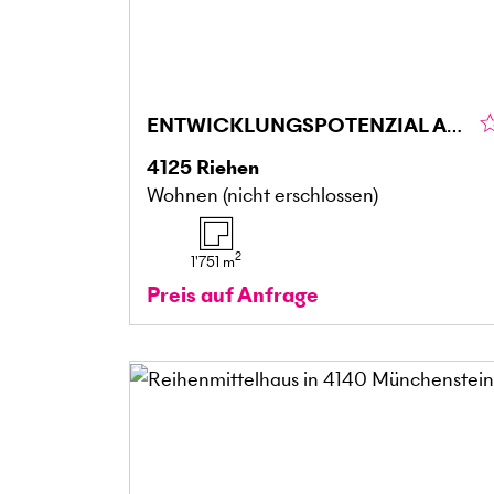
ENTWICKLUNGSPOTENZIAL AUF 1'751 M² AN TOP-LAGE
4125
Riehen
Wohnen (nicht erschlossen)
2
1'751
m
Preis auf Anfrage