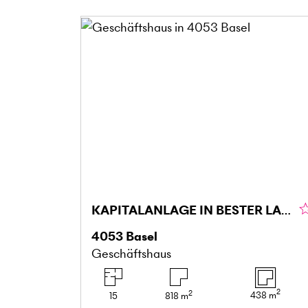
KAPITALANLAGE IN BESTER LAGE, VERMIETET BIS 2035
4053
Basel
Geschäftshaus
2
2
438
m
15
818
m