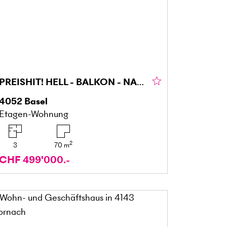
PREISHIT! HELL - BALKON - NAHE AM RHEIN (IM BAURECHT)
4052
Basel
Etagen-Wohnung
2
3
70
m
CHF 499'000.-