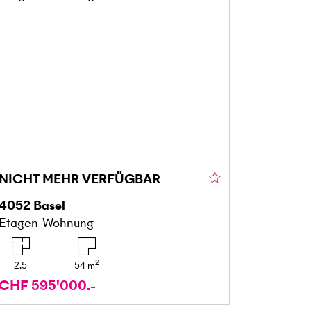
NICHT MEHR VERFÜGBAR
4052
Basel
Etagen-Wohnung
2
2.5
54
m
CHF 595'000.-