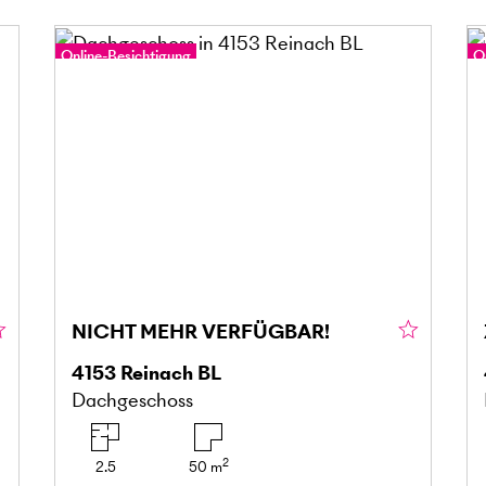
Online-Besichtigung
O
NICHT MEHR VERFÜGBAR!
4153
Reinach BL
Dachgeschoss
2
2.5
50
m