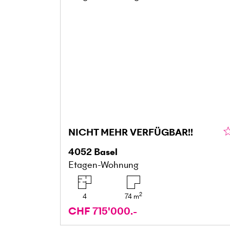
NICHT MEHR VERFÜGBAR!!
4052
Basel
Etagen-Wohnung
2
4
74
m
CHF 715'000.-