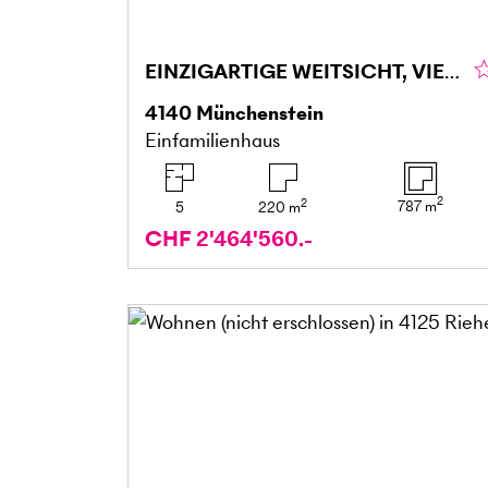
EINZIGARTIGE WEITSICHT, VIEL PRIVATSPHÄRE & GARTEN
4140
Münchenstein
Einfamilienhaus
2
2
787
m
5
220
m
CHF 2'464'560.-