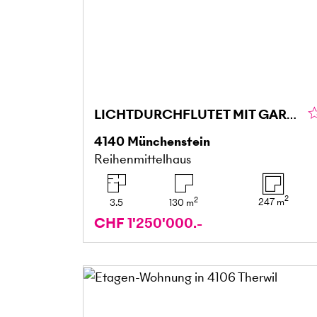
LICHTDURCHFLUTET MIT GARTEN UND TOLLER KÜCHE
4140
Münchenstein
Reihenmittelhaus
2
2
247
m
3.5
130
m
CHF 1'250'000.-