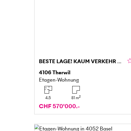
BESTE LAGE! KAUM VERKEHR AN LANDWIRTSCHAFTSZONE!
4106
Therwil
Etagen-Wohnung
2
4.5
81
m
CHF 570'000.-