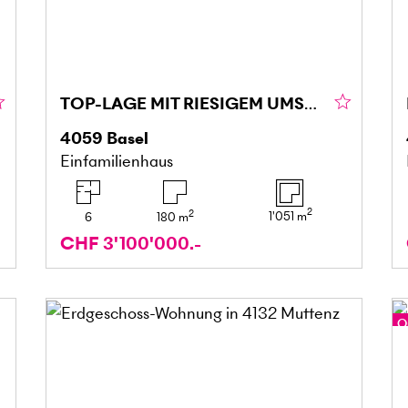
TOP-LAGE MIT RIESIGEM UMSCHWUNG
4059
Basel
Einfamilienhaus
2
2
1'051
m
6
180
m
CHF 3'100'000.-
O