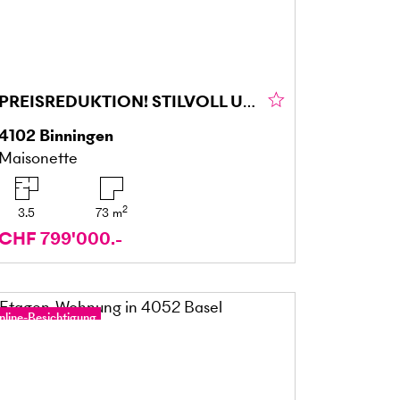
PREISREDUKTION! STILVOLL UND RENOVIERT AUF ZWEI ETAGEN
4102
Binningen
Maisonette
2
3.5
73
m
CHF 799'000.-
nline-Besichtigung