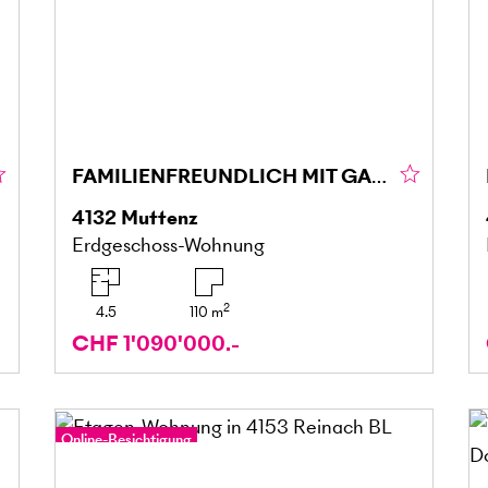
FAMILIENFREUNDLICH MIT GARTEN UND TIEFGARAGE
4132
Muttenz
Erdgeschoss-Wohnung
2
4.5
110
m
CHF 1'090'000.-
Online-Besichtigung