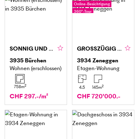
Online-Besichtigung
360°-Tour
SONNIG UND RUHIG GELEGEN
GROSSZÜGIG MIT BERGBLICK
3935
Bürchen
3934
Zeneggen
Wohnen (erschlossen)
Etagen-Wohnung
2
2
758
m
4.5
145
m
CHF 297.-/m²
CHF 720'000.-