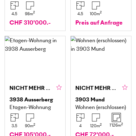
2
2
4.5
98
m
4.5
100
m
CHF 310'000.-
Preis auf Anfrage
NICHT MEHR VERFÜGBAR
NICHT MEHR VERFÜGBAR
3938
Ausserberg
3903
Mund
Etagen-Wohnung
Wohnen (erschlossen)
2
2
2
1'126
m
3.5
90
m
4
120
m
CHF 105'000.-
CHF 72'000.-