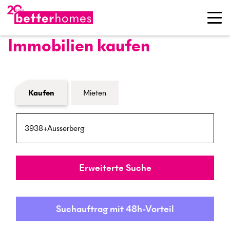
Immobilien kaufen
Formular Immobiliensuche
Kaufen
Mieten
PLZ / Ort
Umkreis
Erweiterte Suche
Suchauftrag mit 48h-Vorteil