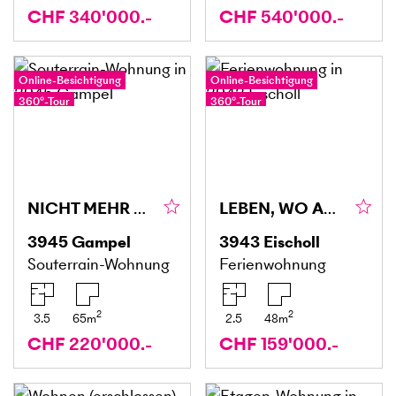
CHF 340'000.-
CHF 540'000.-
Online-Besichtigung
Online-Besichtigung
360°-Tour
360°-Tour
NICHT MEHR VERFÜGBAR
LEBEN, WO ANDERE AUFTANKEN
3945
Gampel
3943
Eischoll
Souterrain-Wohnung
Ferienwohnung
2
2
3.5
65
m
2.5
48
m
CHF 220'000.-
CHF 159'000.-