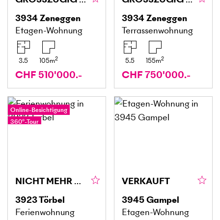
3934
Zeneggen
3934
Zeneggen
Etagen-Wohnung
Terrassenwohnung
2
2
3.5
105
m
5.5
155
m
CHF 510'000.-
CHF 750'000.-
Online-Besichtigung
360°-Tour
NICHT MEHR VERFÜGBAR
VERKAUFT
3923
Törbel
3945
Gampel
Ferienwohnung
Etagen-Wohnung