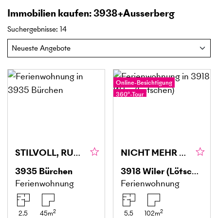
Immobilien kaufen: 3938+Ausserberg
Suchergebnisse
:
14
Online-Besichtigung
360°-Tour
STILVOLL, RUHIG & NATURNAH
NICHT MEHR VERFÜGBAR
3935
Bürchen
3918
Wiler (Lötschen)
Ferienwohnung
Ferienwohnung
2
2
2.5
45
m
5.5
102
m