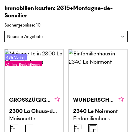
Immobilien kaufen: 2615+Montagne-de-
Sonvilier
Suchergebnisse
:
10
48h-Vorteil
Online-Besichtigung
GROSSZÜGIGE RÄUME MIT CHARAKTER
WUNDERSCHÖNE AUSSICHT, MIT VIEL POTENZIAL
2300
La Chaux-de-Fonds
2340
Le Noirmont
Maisonette
Einfamilienhaus