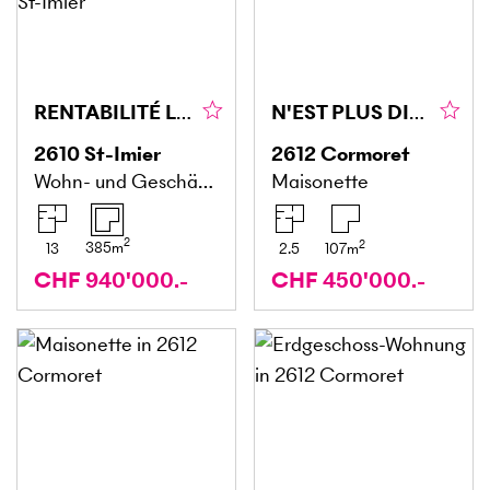
RENTABILITÉ LOCATIVE DE COMMERCES ET HABITATIONS
N'EST PLUS DISPONIBLE
2610
St-Imier
2612
Cormoret
Wohn- und Geschäftshaus
Maisonette
2
2
385
m
13
2.5
107
m
CHF 940'000.-
CHF 450'000.-