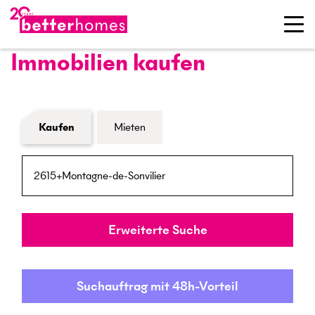
Immobilien kaufen
Formular Immobiliensuche
Kaufen
Mieten
PLZ / Ort
Umkreis
Erweiterte Suche
Suchauftrag mit 48h-Vorteil