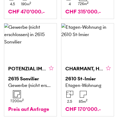
2
2
726
m
4.5
190
m
4
CHF 470'000.-
CHF 315'000.-
POTENZIAL IM HERZEN VON SONVILIER
CHARMANT, HELL, VIELSEITIG NUTZBAR
2615
Sonvilier
2610
St-Imier
Gewerbe (nicht erschlossen)
Etagen-Wohnung
2
2
1'200
m
2.5
85
m
Preis auf Anfrage
CHF 170'000.-