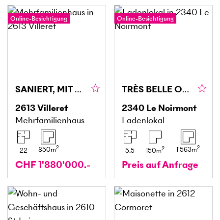
Online-Besichtigung
Online-Besichtigung
SANIERT, MIT ÜBER 5% RENDITE UND AUSBAUPOTENZIAL
TRÈS BELLE OPORTUNITÉE
2613
Villeret
2340
Le Noirmont
Mehrfamilienhaus
Ladenlokal
2
2
2
850
m
1'563
m
22
5.5
150
m
CHF 1'880'000.-
Preis auf Anfrage