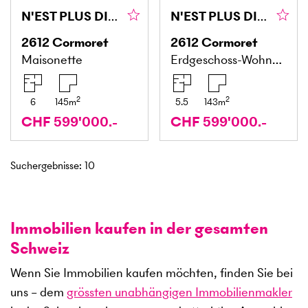
N'EST PLUS DISPONIBLE
N'EST PLUS DISPONIBLE
2612
Cormoret
2612
Cormoret
Maisonette
Erdgeschoss-Wohnung
2
2
6
145
m
5.5
143
m
CHF 599'000.-
CHF 599'000.-
Suchergebnisse
:
10
Immobilien kaufen in der gesamten
Schweiz
Wenn Sie Immobilien kaufen möchten, finden Sie bei
uns – dem
grössten unabhängigen Immobilienmakler